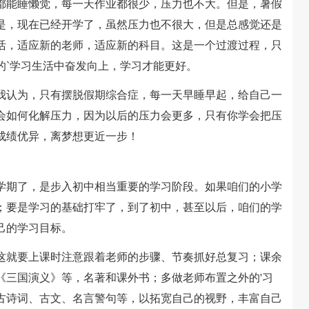
都能睡懒觉，每一天作业都很少，压力也不大。但是，暑假
是，现在已经开学了，虽然压力也不很大，但是总感觉还是
活，适应新的老师，适应新的科目。这是一个过渡过程，只
的`学习生活中奋发向上，学习才能更好。
认为，只有摆脱假期综合症，每一天早睡早起，给自己一
会如何化解压力，因为以后的压力会更多，只有你学会把压
成绩优异，离梦想更近一步！
期了，是步入初中相当重要的学习阶段。如果咱们的小学
；要是学习的基础打牢了，到了初中，甚至以后，咱们的学
己的学习目标。
就要上课时注意跟着老师的步骤、节奏抓好总复习；课余
《三国演义》等，名著和课外书；多做老师布置之外的'习
古诗词、古文、名言警句等，以拓宽自己的视野，丰富自己