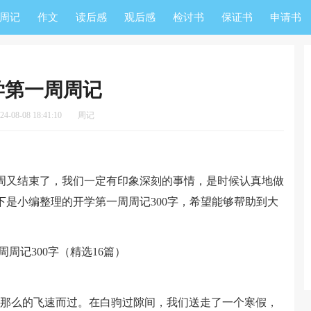
周记
作文
读后感
观后感
检讨书
保证书
申请书
学第一周周记
-08-08 18:41:10
周记
又结束了，我们一定有印象深刻的事情，是时候认真地做
是小编整理的开学第一周周记300字，希望能够帮助到大
那么的飞速而过。在白驹过隙间，我们送走了一个寒假，