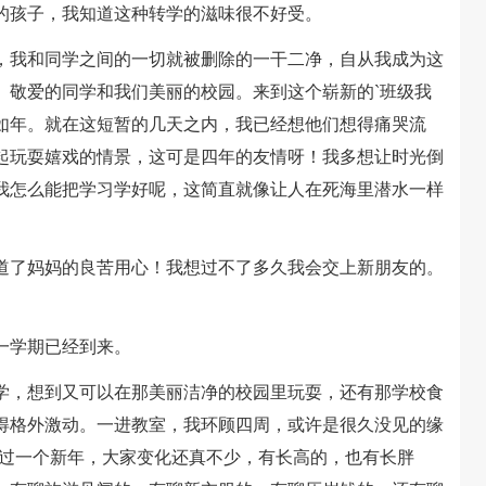
孩子，我知道这种转学的滋味很不好受。
我和同学之间的一切就被删除的一干二净，自从我成为这
、敬爱的同学和我们美丽的校园。来到这个崭新的`班级我
如年。就在这短暂的几天之内，我已经想他们想得痛哭流
起玩耍嬉戏的情景，这可是四年的友情呀！我多想让时光倒
我怎么能把学习学好呢，这简直就像让人在死海里潜水一样
了妈妈的良苦用心！我想过不了多久我会交上新朋友的。
一学期已经到来。
，想到又可以在那美丽洁净的校园里玩耍，还有那学校食
得格外激动。一进教室，我环顾四周，或许是很久没见的缘
！过一个新年，大家变化还真不少，有长高的，也有长胖