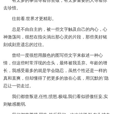
有太多的事情等着你去做，有太多重要的人等着你
去珍惜。
往前看.世界才更精彩。
总是不由自主的，被一些文字触及自己的内心，心
神激荡间，很想在指尖淌出那心灵的片段，那些美好铭
刻或刻意遗忘的过往。
曾经一度很想用颜色的图写些文字来叙述一种心
情，但这些时常浮现的念头，最终被我丢弃。年龄的增
长，我感受最多的就是学会隐忍，虽然个性还是一样的
真和直爽，但却懂得了把更多的放在心底，用沉默的`隐
忍让一切走过。
我们都曾叛逆,任性,愤怒.极端,我们看似骄傲狂妄,实
则敏感脆弱,