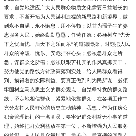
求，自觉地适应广大人民群众物质文化需要日益增长的
要求，不断开拓为人民谋利造福的新思路和新境界，做
到永不自满，永不懈怠，用不停顿；以甘为孺子牛的姿
态服务人民，始终勤勤恳恳，任劳任怨；必须树立“先天
下之忧而忧、后天下之乐而乐”的道德情操，时刻把人民
群众的冷暖、忧乐、安危挂在心头；必须急群众之所
急，谋群众之所需；必须以艰苦扎实的作风真抓实干，
努力使党的路线方针政策落到实处，给人民群众看得
到、摸得着的实际利益。要真正做到利为民所谋，必须
牢固树立马克思主义的群众观点，自觉坚持党的群众路
线，坚定地相信群众，紧紧地依靠群众，在各项工作中
充分发挥人民群众的历史主动精神。我想，作为住房公
积金管理部门的一名党员，要牢记群众利益无小事的道
理，始终把群众利益放在第一位，不断增强为人民服务
的意识，从人民群众最现实、最关心、最直接的问题入