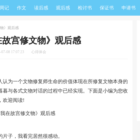
周记
作文
读后感
观后感
检讨书
保证书
申请书
物》观后感
在故宫修文物》观后感
7-08 17:07:23
心得体会
认为一个文物修复师生命的价值体现在所修复文物本身的
暮暮与各式文物对话的过程中已经实现。下面是小编为您收
，欢迎阅读!
片子，我看完居然很感动。