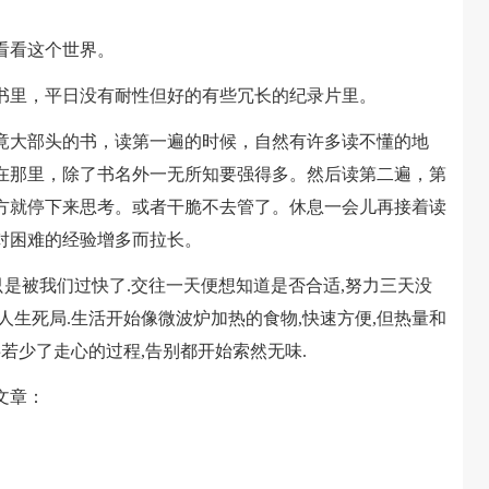
看看这个世界。
里，平日没有耐性但好的有些冗长的纪录片里。
大部头的书，读第一遍的时候，自然有许多读不懂的地
在那里，除了书名外一无所知要强得多。然后读第二遍，第
方就停下来思考。或者干脆不去管了。休息一会儿再接着读
对困难的经验增多而拉长。
是被我们过快了.交往一天便想知道是否合适,努力三天没
人生死局.生活开始像微波炉加热的食物,快速方便,但热量和
若少了走心的过程,告别都开始索然无味.
文章：