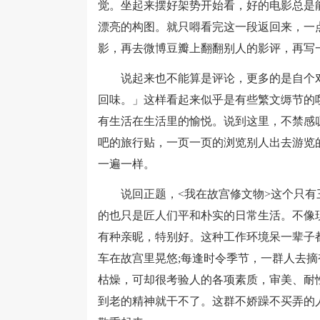
觉。坐起来摆好架势开始看，好的电影总是
漂亮的构图。就只嘚看完这一段返回来，一
影，再去微博豆瓣上翻翻别人的影评，再写
说起来也不能算是评论，更多的是自个对
回味。」这样看起来似乎是有些繁文缛节的
有生活在生活里的愉悦。说到这里，不禁感
吧的旅行贴，一页一页的浏览别人出去游览
一遍一样。
说回正题，<我在故宫修文物>这个只有
的也只是匠人们平和朴实的日常生活。不像
有种亲昵，特别好。这种工作环境呆一辈子
车在故宫里晃悠;每逢时令季节，一群人去摘
枯燥，可却很考验人的各项素质，审美、耐
到老的精神就干不了。这群不娇躁不买弄的