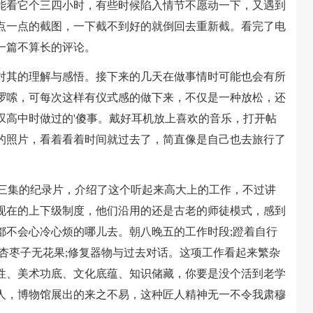
能看它个三四小时，有些时候陷入情节不愿动一下，又遇到
点一点的截图，一下截不到好的就倒回去重新截。看完了电
一篇不算长的评论。
其的理解与感悟。接下来的几天在做事情时可能也会有所
啰嗦，可每次这样有仪式感的做下来，不仅是一种放松，还
叹高中时做过的'傻事。戴好耳机放上喜欢的音乐，打开帖
的照片，看着看着时间就过去了，简直像是自己也去旅行了
三集的纪录片，介绍了这个听起来高大上的工作，不过讲
现在的上下级制度，他们沿用的还是古老的师徒模式，感到
都不会心冷心烦的哪儿去。朝八晚五的工作时段;蹬着自行
杏枣子无花果;修复器物与过去对话。这项工作看起来繁杂
性、美术功底、文化底蕴、知识储藏，你要是没个活到老学
人，博物馆展出的来之不易，这种匠人精神无一不令我肃穆