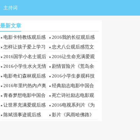
主持词
最新文章
电影卡特教练观后感
2016我的长征观后感
1000字
怎样让孩子爱上学习
忠犬八公观后感范文
观后感2016
2016国学小名士观后
2016让生命充满爱观
感
后感
2016小学生水火无情
剧情冒险片《荒岛余
观后感范文
生》观后感
电影奇幻森林观后感
2016小学生参观科技
范文
馆观后感
2016年里约热内卢奥
经典励志电影中国合
运会比赛观后感精选范
伙人观后感2016
青春梦想电影中国合
死亡诗社励志电影观
文
伙人观后感
后感2016
让世界充满爱观后感
2016电视系列片《为
你而歌》(第十四部)观
陈斌强事迹观后感
影片《风雨哈佛路》
后感
观后感