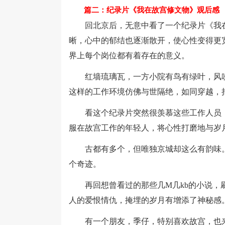
篇二：纪录片《我在故宫修文物》观后感
回北京后，无意中看了一个纪录片《我在
晰，心中的郁结也逐渐散开，使心性变得更
界上每个岗位都有着存在的意义。
红墙琉璃瓦，一方小院有鸟有绿叶，风吹
这样的工作环境仿佛与世隔绝，如同穿越，
看这个纪录片突然很羡慕这些工作人员，
服在故宫工作的年轻人，将心性打磨地与岁
古都有多个，但唯独京城却这么有韵味。
个奇迹。
再回想曾看过的那些几M几kb的小说，刷
人的爱恨情仇，掩埋的岁月有增添了神秘感
有一个朋友，季仔，特别喜欢故宫，也来