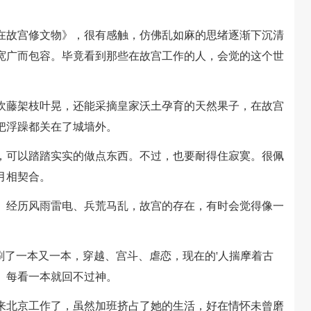
故宫修文物》，很有感触，仿佛乱如麻的思绪逐渐下沉清
宽广而包容。毕竟看到那些在故宫工作的人，会觉的这个世
藤架枝叶晃，还能采摘皇家沃土孕育的天然果子，在故宫
把浮躁都关在了城墙外。
可以踏踏实实的做点东西。不过，也要耐得住寂寞。很佩
月相契合。
经历风雨雷电、兵荒马乱，故宫的存在，有时会觉得像一
了一本又一本，穿越、宫斗、虐恋，现在的'人揣摩着古
。每看一本就回不过神。
北京工作了，虽然加班挤占了她的生活，好在情怀未曾磨