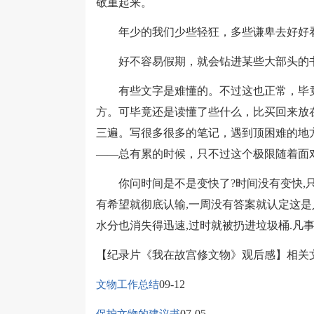
敬重起来。
年少的我们少些轻狂，多些谦卑去好好
好不容易假期，就会钻进某些大部头的书
有些文字是难懂的。不过这也正常，毕竟
方。可毕竟还是读懂了些什么，比买回来放
三遍。写很多很多的笔记，遇到顶困难的地
——总有累的时候，只不过这个极限随着面
你问时间是不是变快了?时间没有变快,只
有希望就彻底认输,一周没有答案就认定这是
水分也消失得迅速,过时就被扔进垃圾桶.凡事
【纪录片《我在故宫修文物》观后感】相关
09-12
文物工作总结
07-05