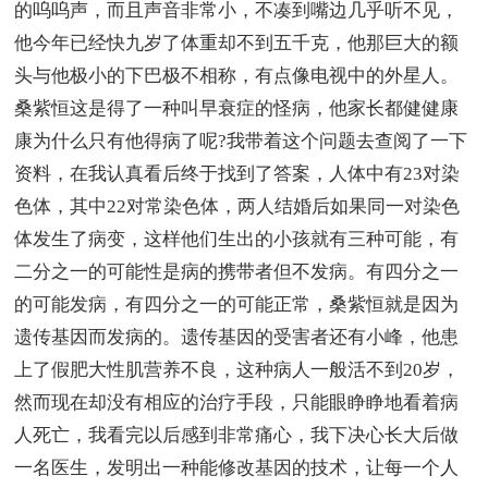
的呜呜声，而且声音非常小，不凑到嘴边几乎听不见，
他今年已经快九岁了体重却不到五千克，他那巨大的额
头与他极小的下巴极不相称，有点像电视中的外星人。
桑紫恒这是得了一种叫早衰症的怪病，他家长都健健康
康为什么只有他得病了呢?我带着这个问题去查阅了一下
资料，在我认真看后终于找到了答案，人体中有23对染
色体，其中22对常染色体，两人结婚后如果同一对染色
体发生了病变，这样他们生出的小孩就有三种可能，有
二分之一的可能性是病的携带者但不发病。有四分之一
的可能发病，有四分之一的可能正常，桑紫恒就是因为
遗传基因而发病的。遗传基因的受害者还有小峰，他患
上了假肥大性肌营养不良，这种病人一般活不到20岁，
然而现在却没有相应的治疗手段，只能眼睁睁地看着病
人死亡，我看完以后感到非常痛心，我下决心长大后做
一名医生，发明出一种能修改基因的技术，让每一个人