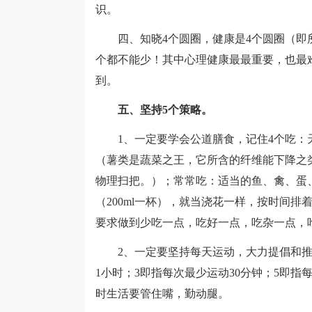
识。
四、知晓4个圆圈，健康是4个圆圈（即所
个都不能少！其中心理健康最最重要，也最
到。
五、坚持5个策略。
1、一定要学会公道膳食，记住4个吃：
（薯类是蔬菜之王，它所含的纤维能下降之
物理扫把。）；常常吃：适当的鱼、禽、蛋
（200ml一杯），就当浇花一样，按时间
要求做到少吃一点，吃好一点，吃杂一点，
2、一定要坚持每天运动，大力提倡和推广
1小时；3即指每次最少运动30分钟；5即指
时生活要管住嘴，勤动腿。