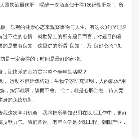
大量饮酒最伤肝，喝醉一次酒近似于得1次记性肝炎”。所
、乐观的健康心态来观察事物与人生。有这么3句至理名
有过不往的心情；就世界上的所有题目而言，对题目的看
的是要有良知，这里讲的所谓“良知”，乃“良好心态”也。
防是一定会得的；时间是最好的药物。
，让快乐的音符贯串整个晚年生活呢？
是多运动。运动不但延缓朽迈，生物学家研究证明，人的肌体“用
炼，按部就班，锲而不舍。“仁”，就是心肠仁慈，待人宽
本身的免疫机制。
我这次学习机会，我将把所学知识用在以后工作中，更好
院贡献力气。我们常说：老年医学是夕阳工程、朝阳产业，