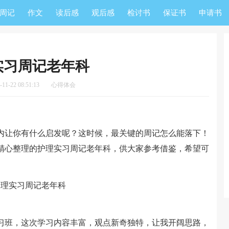
周记
作文
读后感
观后感
检讨书
保证书
申请书
实习周记老年科
1-22 08:51:13
心得体会
让你有什么启发呢？这时候，最关键的周记怎么能落下！
精心整理的护理实习周记老年科，供大家参考借鉴，希望可
班，这次学习内容丰富，观点新奇独特，让我开阔思路，