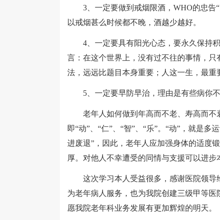
3、一定要做到戒烟限酒，WHO的忠告“
以戒烟甚么时候都不晚，酒越少越好。
4、一定要具有阳光心态，要永久保持积极
言：在这个世界上，没有过不往的事情，只
法，远远比题目本身重要；人这一生，最重要
5、一定要早防早治，理由是有些病你不
老年人如何做到年高而不老、寿高而不衰
即“动”、“仁”、“智”、“乐”。“动”，就
进废退”，因此，老年人应加强身体的适度锻
厚。对他人不幸遭受的同情与支援可以进步
这次学习本人受益很多，感谢医院领导给
为老年病人服务，也为我院创建三级甲等医
愿我院老年科业务发展有更加辉煌的明天。