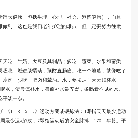
谓大健康，包括生理、心理、社会、道德健康），而且一
难做到，这也是我们老年护理的难点，但一定要努力往做
天天吃：牛奶、大豆及其制品；多吃：蔬菜、水果和薯类
类吸收，增进肠蠕动，预防直肠癌。吃一个地瓜，就像吃了
、瘦肉；少吃：肥肉和荤油。水，要喝足！天天10杯水
排着喝水，清晨慎补水，餐前补水最养胃，多喝看不见的水。
吃平淡一点。
《1—3—5—7》运动方案或锻炼法：1即指天天最少运动
每周最少运动5次；7即指运动后的安全脉搏：170—年龄。平