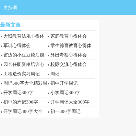
主持词
最新文章
大班教育法规心得体
家庭教育心得体会
会
军训心得体会
学生德育教育心得体
会
窗边的小豆豆读后感
外出考察心得体会
园长任职资格培训心
校际交流心得体会
得体会
工程造价实习周记
周记
周记500字大全精彩周
初中开学周记
记
开学周记300字
小学周记300字
初中的周记300字
开学周记大全300字
开学周记300字大全
初一300字周记