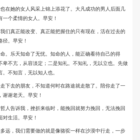
此也在她的女人风采上锦上添花了。大凡成功的男人后面几
有一个柔情的女人。早安！
，我们真正能改变、真正能把握住的只有现在，活在过去的
路径。早安！
知命。乐天知命了无忧。知命的人，能正确看待自己的得
不卑不亢，从容淡定；二是知礼。不知礼，无以立也。先做
言。不知言，无以知人也。
伴走下去的朋友，不知道何时在路途就走散了。陪你走了一
，谢谢老天。早安！
位哲人告诉我，挫折来临时，能挽回就努力挽回，无法挽回
面对生活。早安！
走多远，我们需要做的就是像骆驼一样在沙漠中行走，一步