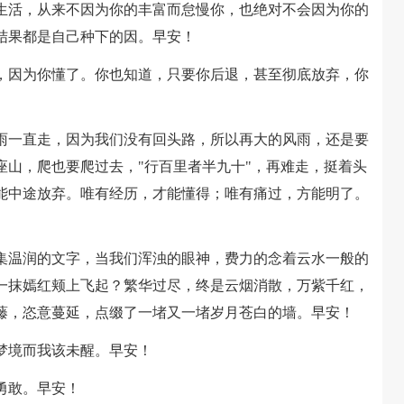
生活，从来不因为你的丰富而怠慢你，也绝对不会因为你的
结果都是自己种下的因。早安！
了，因为你懂了。你也知道，只要你后退，甚至彻底放弃，你
淋雨一直走，因为我们没有回头路，所以再大的风雨，还是要
座山，爬也要爬过去，"行百里者半九十"，再难走，挺着头
能中途放弃。唯有经历，才能懂得；唯有痛过，方能明了。
一集温润的文字，当我们浑浊的眼神，费力的念着云水一般的
一抹嫣红颊上飞起？繁华过尽，终是云烟消散，万紫千红，
藤，恣意蔓延，点缀了一堵又一堵岁月苍白的墙。早安！
梦境而我该未醒。早安！
勇敢。早安！