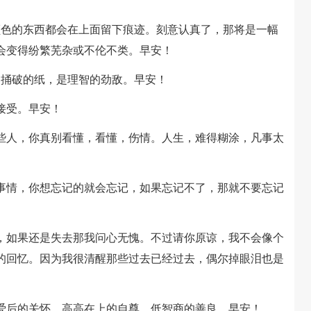
颜色的东西都会在上面留下痕迹。刻意认真了，那将是一幅
会变得纷繁芜杂或不伦不类。早安！
中捅破的纸，是理智的劲敌。早安！
接受。早安！
有些人，你真别看懂，看懂，伤情。人生，难得糊涂，凡事太
些事情，你想忘记的就会忘记，如果忘记不了，那就不要忘记
的，如果还是失去那我问心无愧。不过请你原谅，我不会像个
的回忆。因为我很清醒那些过去已经过去，偶尔掉眼泪也是
不爱后的关怀，高高在上的自尊，低智商的善良。早安！