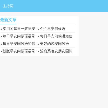
主持词
最新文章
实用的每日一签早安
个性早安问候语
问候语短信48条
每日早安问候语语录
每日早安问候语短信
每日早安问候语短信
美好的晚安问候语
新版早安问候语语录
治愈系晚安朋友圈问
摘录51条
候语38条