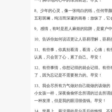
一个脚印地向心中的绿洲前进。早安！
8、少年的心灵，像一张纯白的纸，任何带
五彩斑斓，纯洁而深邃的画卷：放纵了，它
9、感情，有时是惹人麻烦的陷阱，是窗户
10、告诉你如何说话更让人容易理解，容易
11、有些事，你真别看清，看清，心痛；
认真，只会苦了心，累了自己。早安！
12、有些事情，你想记得的就会记得。有
了，因为忘记是不需要努力的。早安！
13、我会尽所有力气做好自己能做的该做
小女孩一样，深夜偷偷怀念所谓的过去所谓
一种发泄，但是我的眼泪很值钱。早安！
14、世界上，最没用的是分手后的悔恨，