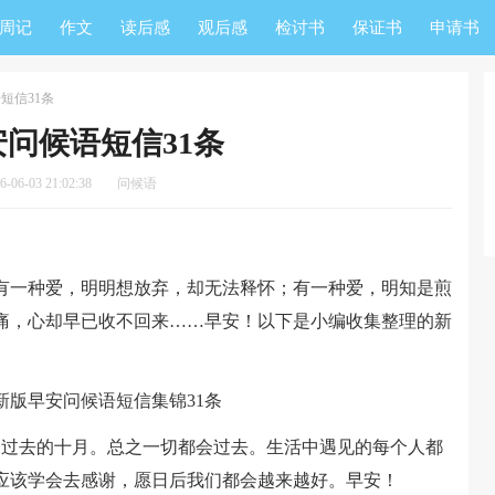
周记
作文
读后感
观后感
检讨书
保证书
申请书
短信31条
问候语短信31条
06-03 21:02:38
问候语
一种爱，明明想放弃，却无法释怀；有一种爱，明知是煎
痛，心却早已收不回来……早安！以下是小编收集整理的新
刚过去的十月。总之一切都会过去。生活中遇见的每个人都
应该学会去感谢，愿日后我们都会越来越好。早安！