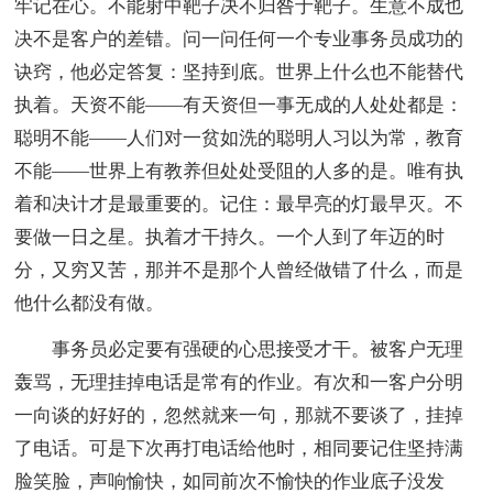
牢记在心。不能射中靶子决不归咎于靶子。生意不成也
决不是客户的差错。问一问任何一个专业事务员成功的
诀窍，他必定答复：坚持到底。世界上什么也不能替代
执着。天资不能——有天资但一事无成的人处处都是：
聪明不能——人们对一贫如洗的聪明人习以为常，教育
不能——世界上有教养但处处受阻的人多的是。唯有执
着和决计才是最重要的。记住：最早亮的灯最早灭。不
要做一日之星。执着才干持久。一个人到了年迈的时
分，又穷又苦，那并不是那个人曾经做错了什么，而是
他什么都没有做。
事务员必定要有强硬的心思接受才干。被客户无理
轰骂，无理挂掉电话是常有的作业。有次和一客户分明
一向谈的好好的，忽然就来一句，那就不要谈了，挂掉
了电话。可是下次再打电话给他时，相同要记住坚持满
脸笑脸，声响愉快，如同前次不愉快的作业底子没发