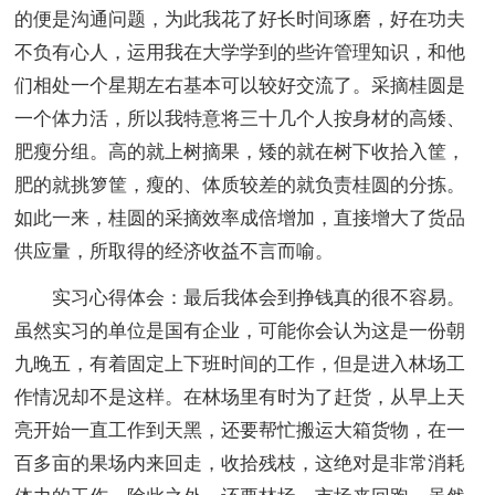
的便是沟通问题，为此我花了好长时间琢磨，好在功夫
不负有心人，运用我在大学学到的些许管理知识，和他
们相处一个星期左右基本可以较好交流了。采摘桂圆是
一个体力活，所以我特意将三十几个人按身材的高矮、
肥瘦分组。高的就上树摘果，矮的就在树下收拾入筐，
肥的就挑箩筐，瘦的、体质较差的就负责桂圆的分拣。
如此一来，桂圆的采摘效率成倍增加，直接增大了货品
供应量，所取得的经济收益不言而喻。
实习心得体会：最后我体会到挣钱真的很不容易。
虽然实习的单位是国有企业，可能你会认为这是一份朝
九晚五，有着固定上下班时间的工作，但是进入林场工
作情况却不是这样。在林场里有时为了赶货，从早上天
亮开始一直工作到天黑，还要帮忙搬运大箱货物，在一
百多亩的果场内来回走，收拾残枝，这绝对是非常消耗