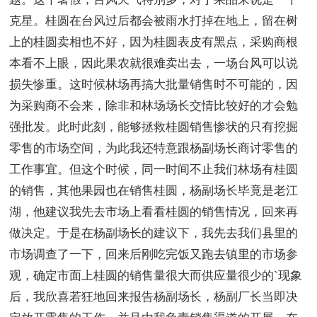
克星。桂圆在台风过后都会被雨水打掉在地上，留在树
上的桂圆卖相也不好，因为桂圆表皮有黑点，采购商根
本看不上眼，因此果农就很难卖出去，一场台风可以说
损失惨重。这时候林场再搞大批量销售时不可能的，因
为采购商不会来，除非和林场场长交情比较好的才会勉
强批发。此时此刻，能够拯救桂圆销售惨状的只有挖掘
零售的市场空间，为此我还特意跟杨副场长商讨零售的
工作事宜。但这个时候，同一时间不止我们林场有桂圆
的销售，其他果园也在销售桂圆，杨副场长毕竟是老江
湖，他建议我先去市场上看看桂圆的销售情况，回来再
做决定。于是在杨副场长的建议下，我先去我们县里的
市场调查了一下，回来后刚吃完饭又跑去镇里的市场参
观，确定市面上桂圆的销售量很大而供应量很少的`现象
后，我欣喜若狂地回来报告杨副场长，杨副厂长当即决