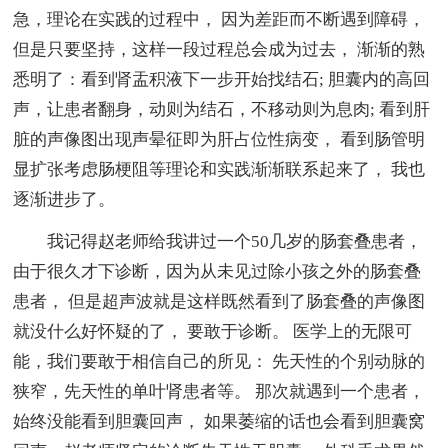
急，理论在实践的过程中， 因为差距而不断遇到障碍，
但是只要坚持，这样一段过程总会成为过去， 渐渐的熟
悉明了：看到肾盂积液下一步开始找结石; 胆囊内的高回
声，让患者翻身，动则为结石，不移动则为息肉; 看到肝
脏的声像图出现声晕征即为肝占位性病变， 看到肠管明
显扩张考虑肠梗阻等理论和实践渐渐联系起来了， 我也
逐渐进步了。
我记得赵老师给我讲过一个50几岁的肠套叠患者，
由于很久才下诊断，因为从未见过除小孩之外的肠套叠
患者， 但是超声波就是这样既然看到了肠套叠的声像图
就没什么好怀疑的了， 要敢于诊断。 医学上的无限可
能，我们要敢于相信自己的所见： 先天性的个别动脉的
狭窄，先天性的单叶肾患者等。 那次就遇到一个患者，
始终没能看到胆囊回声， 如果萎缩的话也会看到胆囊窝