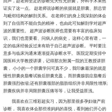
回声，赵老师坚定的诊断先天性无胆囊， 外科手术果然
证实了这一点。 赵老师说诊断的依据就是胆囊、胆总管
与毗邻结构的解剖关系。 在老师们的身上我深刻的体会
到了自信而不能自负的精神， 也由此可知解剖学对超声
波的重要性。 超声波诊断医师也需要有丰富的临床知
识，我们也需要看、问病人的病史， 这样心里有谱，一
定的临床经验反过来有助于自己超声波诊断。 平时要注
意多与临床沟通来逐渐提高诊断水平。 医院定期安排中
国医科大学教授讲课，记得那次附属一院的王教授讲胆
囊， 小小的一个胆囊学问可真不少，我印象最深的就是
慢性胆囊炎脂餐试验后胆囊充盈， 而胆囊腺肌症脂餐后
胆囊强烈收缩;还有胆囊颈部的脂肪组织并非局限性增厚;
胆囊疾病并非局限胆囊压痛等等，让我受益匪浅。
我喜欢在三维彩超实习，因为那里很多孕妇做产前
诊断， 我喜欢体会那些准妈妈的喜悦，看到她们开心的