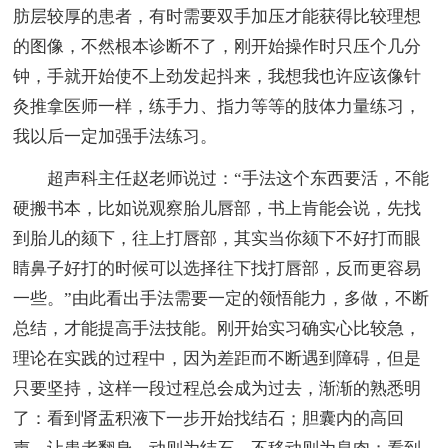
肪层较厚的患者，有时需要双手加压才能获得比较理想
的图像，不然根本诊断不了，刚开始操作时只压个几分
钟，手就开始使不上劲发起抖来，我想我也许应该像针
灸推拿医师一样，练手力、指力等等的肢体力量练习，
我以后一定加强手法练习。
超声科主任赵老师说过：“手法这个东西要活，不能
硬搬书本，比如说观察胎儿唇部，书上肯能会说，先找
到胎儿的颏下，往上打唇部，其实当你颏下不好打而眼
睛鼻子好打的时候可以选择往下找打唇部，反而更容易
一些。”由此看出手法需要一定的领悟能力，多做，不断
总结，才能提高手法技能。刚开始实习确实心比较急，
理论在实践的过程中，因为差距而不断遇到障碍，但是
只要坚持，这样一段过程总会成为过去，渐渐的熟悉明
了：看到肾盂积液下一步开始找结石；胆囊内的高回