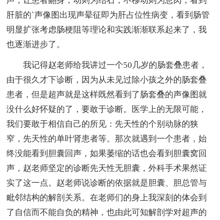
声，让患者翻身，动则为结石，不移动则为息肉；看到
肝脏的`声像图出现声晕征即为肝占位性病变，看到肠管
明显扩张考虑肠梗阻等理论和实践渐渐联系起来了，我
也逐渐进步了。
我记得赵老师给我讲过一个50几岁的肠套叠患者，
由于很久才下诊断，因为从未见过除小孩之外的肠套叠
患者，但是超声就是这样既然看到了肠套叠的声像图就
没什么好怀疑的了，要敢于诊断。医学上的无限可能，
我们要敢于相信自己的所见：先天性的个别动脉的狭
窄，先天性的单叶肾患者等。那次就遇到一个患者，始
终没能看到胆囊回声，如果萎缩的话也会看到胆囊窝回
声，赵老师坚定的诊断先天性无胆囊，外科手术果然证
实了这一点。赵老师说诊断的依据就是胆囊、胆总管与
毗邻结构的解剖关系。在老师们的身上我深刻的体会到
了自信而不能自负的精神，也由此可知解剖学对超声的