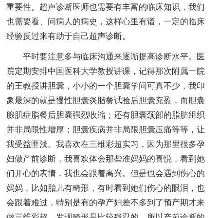
重要性。超声诊断医师也需要有丰富的临床知识，我们
也需要看、问病人的病史，这样心里有谱，一定的临床
经验反过来有助于自己超声诊断。
平时要注意多与临床沟通来逐渐提高诊断水平。医
院定期安排中国医科大学教授讲课，记得那次附属一院
的王教授讲胆囊，小小的一个胆囊学问可真不少，我印
象最深的就是慢性胆囊炎脂餐试验后胆囊充盈，而胆囊
腺肌症脂餐后胆囊强烈收缩；还有胆囊颈部的脂肪组织
并非局限性增厚；胆囊疾病并非局限胆囊压痛等等，让
我受益匪浅。我喜欢在三维彩超实习，因为那里很多孕
妇做产前诊断，我喜欢体会那些准妈妈的喜悦，看到她
们开心的表情，我也会跟着高兴。但是也会遇到伤心的
妈妈，比如胎儿有畸形，有时看到她们伤心的眼泪，也
会跟着难过，特别是有的孕产妇差不多到了预产期才来
做三维彩超，发现畸形是比较残忍的，所以产前诊断的