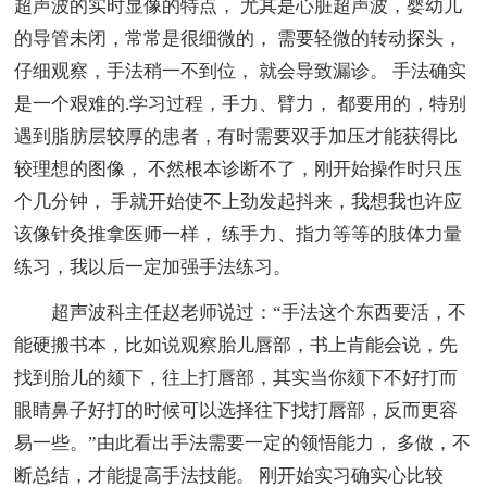
超声波的实时显像的特点， 尤其是心脏超声波，婴幼儿
的导管未闭，常常是很细微的， 需要轻微的转动探头，
仔细观察，手法稍一不到位， 就会导致漏诊。 手法确实
是一个艰难的.学习过程，手力、臂力， 都要用的，特别
遇到脂肪层较厚的患者，有时需要双手加压才能获得比
较理想的图像， 不然根本诊断不了，刚开始操作时只压
个几分钟， 手就开始使不上劲发起抖来，我想我也许应
该像针灸推拿医师一样， 练手力、指力等等的肢体力量
练习，我以后一定加强手法练习。
超声波科主任赵老师说过：“手法这个东西要活，不
能硬搬书本，比如说观察胎儿唇部，书上肯能会说，先
找到胎儿的颏下，往上打唇部，其实当你颏下不好打而
眼睛鼻子好打的时候可以选择往下找打唇部，反而更容
易一些。”由此看出手法需要一定的领悟能力， 多做，不
断总结，才能提高手法技能。 刚开始实习确实心比较