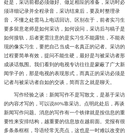
处是，采访前都必须做好、做足相应的准备，采访时必
须详细记录并全程录音，采访结束后，要及时整理录
音，不懂之处需马上电话回访。区别在于，前者实习生
要多留意老师是如何采访，如何设问，采访后与稿子是
如何接轨，后者更需注意的是实习生不能露怯，不能表
现的像实习生，要把自己当成一名真正的记者。采访的
过程要简单有效，提问不能生硬，最好是与被采访者形
成谈话氛围。我们看到的电视专访往往是蒙蔽了广大新
闻学子的，那是电视的表现形式，而真正的采访必须是
记者与被采访者自如的交谈，简而言之就是聊天。
写作经验之谈：新闻写作不是写散文，是基于采访
的内容才写的，可以说80%靠采访。点明此处后，再谈
新闻写作问题。消息的写作有一个铁律就是按信息的重
要性来安排结构，越重要的信息放在越前面。党报有很
多条条框框，导语经常无亮点，这也是一时难以改变的