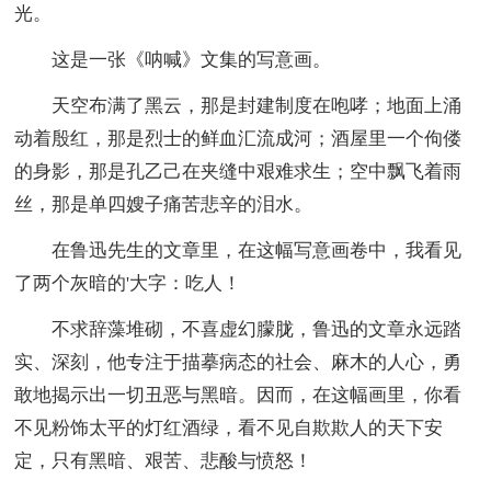
光。
这是一张《呐喊》文集的写意画。
天空布满了黑云，那是封建制度在咆哮；地面上涌
动着殷红，那是烈士的鲜血汇流成河；酒屋里一个佝偻
的身影，那是孔乙己在夹缝中艰难求生；空中飘飞着雨
丝，那是单四嫂子痛苦悲辛的泪水。
在鲁迅先生的文章里，在这幅写意画卷中，我看见
了两个灰暗的'大字：吃人！
不求辞藻堆砌，不喜虚幻朦胧，鲁迅的文章永远踏
实、深刻，他专注于描摹病态的社会、麻木的人心，勇
敢地揭示出一切丑恶与黑暗。因而，在这幅画里，你看
不见粉饰太平的灯红酒绿，看不见自欺欺人的天下安
定，只有黑暗、艰苦、悲酸与愤怒！