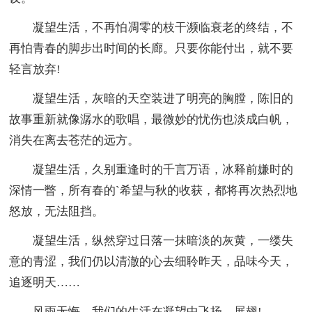
凝望生活，不再怕凋零的枝干濒临衰老的终结，不
再怕青春的脚步出时间的长廊。只要你能付出，就不要
轻言放弃!
凝望生活，灰暗的天空装进了明亮的胸膛，陈旧的
故事重新就像潺水的歌唱，最微妙的忧伤也淡成白帆，
消失在离去苍茫的远方。
凝望生活，久别重逢时的千言万语，冰释前嫌时的
深情一瞥，所有春的`希望与秋的收获，都将再次热烈地
怒放，无法阻挡。
凝望生活，纵然穿过日落一抹暗淡的灰黄，一缕失
意的青涩，我们仍以清澈的心去细聆昨天，品味今天，
追逐明天……
风雨无悔，我们的生活在凝望中飞扬，展翅!