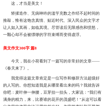
这，才当是美文！
矫揉造作、无病呻吟的滥竽充数之作经不起时间的
推敲，惟有这饱含真情、贴近时代、深入民众的文字才
让人如入其画，如临其境。尽管读后无限感伤和愤怒，
一颗心却不会被缥缈的字符束缚而变得虚浮。
美文作文300字 篇8
今天，我在小荷看到了一篇写的非常好的文章——
《春天来了》。
我觉得这篇文章肯定是一位写作和修辞方法超级好
的人写的。你想知道我是从哪里看出来的吗？我就告诉
你吧：麦叶伸一伸腰，豆芽抬一抬头，大家说：“我们有
满身的精力，来，比赛谁的花开的茂盛吧！”从这可以看