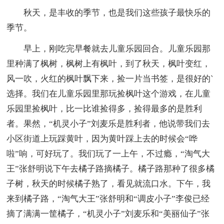
秋天，是丰收的季节，也是我们这些孩子最快乐的
季节。
早上，刚吃完早餐就去儿童乐园回合。儿童乐园那
里种满了枫树，枫树上有枫叶，到了秋天，枫叶变红，
风一吹，火红的枫叶飘下来，捡一片当书签，是很好的`
选择。我们在儿童乐园里那玩捡枫叶这个游戏，在儿童
乐园里捡枫叶，比一比谁捡得多，捡得最多的是胜利
者。果然，“机灵小子”刘麦乐是胜利者，他说带我们去
小区街道上玩踩黄叶，因为黄叶踩上去的时候会“哗
啦”响，可好玩了。我们玩了一上午，不过瘾，“淘气大
王”张舒明说下午去橘子路摘橘子。橘子路那种了很多橘
子树，秋天的时候橘子熟了，看见就流口水。下午，我
来到橘子路，“淘气大王”张舒明和“调皮小子”李俊已经
摘了满满一筐橘子，“机灵小子”刘麦乐和“美丽仙子”张