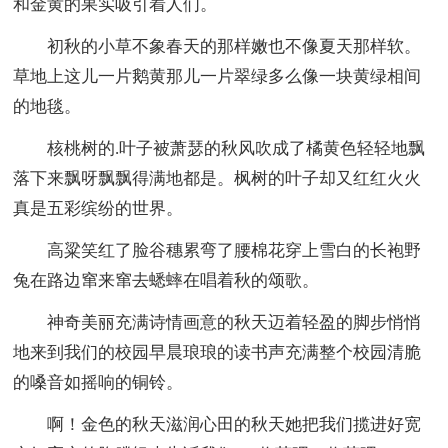
和金黄的果实吸引着人们。
初秋的小草不象春天的那样嫩也不像夏天那样软。
草地上这儿一片鹅黄那儿一片翠绿多么像一块黄绿相间
的地毯。
核桃树的.叶子被萧瑟的秋风吹成了橘黄色轻轻地飘
落下来飘呀飘飘得满地都是。枫树的叶子却又红红火火
真是五彩缤纷的世界。
高粱笑红了脸谷穗累弯了腰棉花穿上雪白的长袍野
兔在路边窜来窜去蟋蟀在唱着秋的颂歌。
神奇美丽充满诗情画意的秋天迈着轻盈的脚步悄悄
地来到我们的校园早晨琅琅的读书声充满整个校园清脆
的嗓音如摇响的铜铃。
啊！金色的秋天滋润心田的秋天她把我们揽进好宽