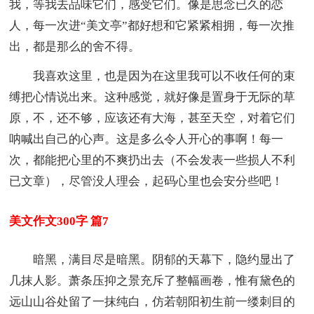
我，等我去品味它们，感受它们。像是思念已久的恋
人，每一次进“美文亭”都好想和它紧紧相拥，每一次推
出，都是那么的舍不得。
我喜欢这里，也是因为在这里我可以不收任何的束
缚把心情说出来。这种感觉，就好像是置身于无际的草
原，不，还不够，应该还有大海，甚至天空，对着它们
呐喊出自己的心声。这是多么令人开心的事啊！每一
次，都能把心里的不爽扔出去（不会发表一些损人不利
已文章），尽管没人理会，起码心里也会安分些吧！
美文作文300字 篇7
暗黑，满目尽是暗黑。阴郁的天幕下，隐约显出了
几抹人影。萧条压抑之景充斥了整幅画卷，惟有黛色的
远山山谷处留了一抹纯白，仿若朝阳初生前一缕刺目的