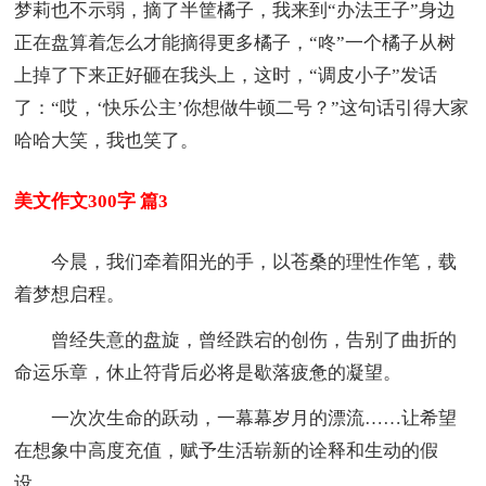
梦莉也不示弱，摘了半筐橘子，我来到“办法王子”身边
正在盘算着怎么才能摘得更多橘子，“咚”一个橘子从树
上掉了下来正好砸在我头上，这时，“调皮小子”发话
了：“哎，‘快乐公主’你想做牛顿二号？”这句话引得大家
哈哈大笑，我也笑了。
美文作文300字 篇3
今晨，我们牵着阳光的手，以苍桑的理性作笔，载
着梦想启程。
曾经失意的盘旋，曾经跌宕的创伤，告别了曲折的
命运乐章，休止符背后必将是歇落疲惫的凝望。
一次次生命的跃动，一幕幕岁月的漂流……让希望
在想象中高度充值，赋予生活崭新的诠释和生动的假
设。