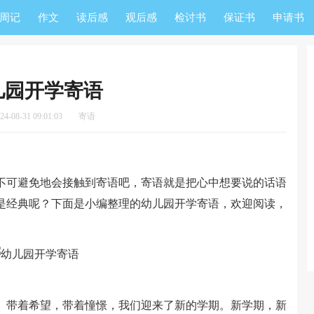
周记
作文
读后感
观后感
检讨书
保证书
申请书
儿园开学寄语
-08-31 09:01:03
寄语
可避免地会接触到寄语吧，寄语就是把心中想要说的话语
是经典呢？下面是小编整理的幼儿园开学寄语，欢迎阅读，
带着希望，带着憧憬，我们迎来了新的学期。新学期，新