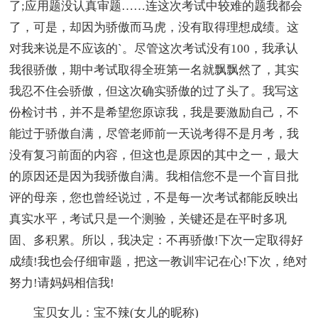
了;应用题没认真审题……连这次考试中较难的题我都会
了，可是，却因为骄傲而马虎，没有取得理想成绩。这
对我来说是不应该的`。尽管这次考试没有100，我承认
我很骄傲，期中考试取得全班第一名就飘飘然了，其实
我忍不住会骄傲，但这次确实骄傲的过了头了。我写这
份检讨书，并不是希望您原谅我，我是要激励自己，不
能过于骄傲自满，尽管老师前一天说考得不是月考，我
没有复习前面的内容，但这也是原因的其中之一，最大
的原因还是因为我骄傲自满。我相信您不是一个盲目批
评的母亲，您也曾经说过，不是每一次考试都能反映出
真实水平，考试只是一个测验，关键还是在平时多巩
固、多积累。所以，我决定：不再骄傲!下次一定取得好
成绩!我也会仔细审题，把这一教训牢记在心!下次，绝对
努力!请妈妈相信我!
宝贝女儿：宝不辣(女儿的昵称)