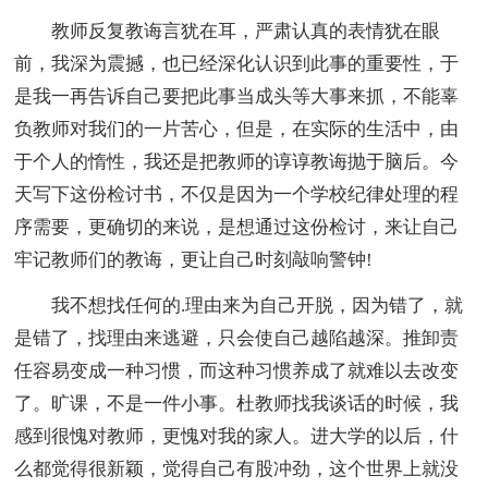
教师反复教诲言犹在耳，严肃认真的表情犹在眼
前，我深为震撼，也已经深化认识到此事的重要性，于
是我一再告诉自己要把此事当成头等大事来抓，不能辜
负教师对我们的一片苦心，但是，在实际的生活中，由
于个人的惰性，我还是把教师的谆谆教诲抛于脑后。今
天写下这份检讨书，不仅是因为一个学校纪律处理的程
序需要，更确切的来说，是想通过这份检讨，来让自己
牢记教师们的教诲，更让自己时刻敲响警钟!
我不想找任何的.理由来为自己开脱，因为错了，就
是错了，找理由来逃避，只会使自己越陷越深。推卸责
任容易变成一种习惯，而这种习惯养成了就难以去改变
了。旷课，不是一件小事。杜教师找我谈话的时候，我
感到很愧对教师，更愧对我的家人。进大学的以后，什
么都觉得很新颖，觉得自己有股冲劲，这个世界上就没