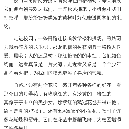
校门口甬路两旁挺立着黄绿色的梧桐树，每天清晨
它们迎着朝霞欢迎我们。一阵秋风拂来，小树像和我们
打招呼。那纷纷扬扬飘落的黄树叶好似赠送同学们的'礼
物。
走进校园，一条甬路连接着教学楼和操场。甬路两
旁栽着整齐的龙爪槐，那龙爪似的树枝别具一格招人喜
爱。最吸引人的还是树下那红艳艳的的串红，它们颜色
绚丽，远看真像是一片火海，走近看又像是一个个少年
高举着火把，为我们的校园增添了喜庆的气氛。
甬路北边有两个花坛，盛开着各种各样的鲜花。看
那夺目的月季花，有玫瑰红的、有淡黄的、粉红的……
真像亭亭玉立的美少女。那紫红的鸡冠花也开得正艳，
简直是真的鸡冠子。还有五彩缤纷的小菊花，招引了许
多花蝴蝶和蜜蜂。它们在花丛中翩翩飞舞，为校园增添
了许多生机。