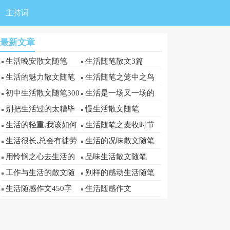
主持词
最新文章
生活晚安散文随笔
生活随笔散文3篇
生活的魅力散文随笔
生活随笔之笼中之鸟
的散文随笔
初中生活散文随笔300
生活是一场又一场的
字
轮回散文随笔
别把生活过的太糟毕
慢生活散文随笔
竟日子还长散文随笔
生活的轻重,我该如何
生活随笔之麦收时节
选择散文随笔
散文随笔
生活很长,总会有徒劳
生活的况味散文随笔
无功散文随笔
用怜悯之心去生活的
品味生活散文随笔
散文随笔
工作与生活的散文随
别样的感动生活随笔
笔
散文
生活随感作文450字
生活随感作文