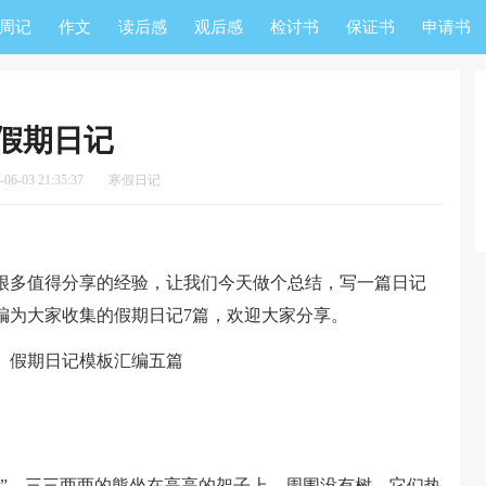
周记
作文
读后感
观后感
检讨书
保证书
申请书
假期日记
6-03 21:35:37
寒假日记
多值得分享的经验，让我们今天做个总结，写一篇日记
编为大家收集的假期日记7篇，欢迎大家分享。
。
。三三两两的熊坐在高高的架子上，周围没有树，它们热