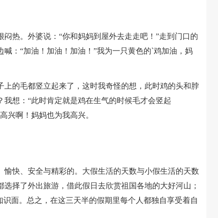
热。外婆说：“你和妈妈到屋外去走走吧！”走到门口的
喊：“加油！加油！加油！”我为一只黄色的`鸡加油，妈
上的毛都竖立起来了，这时我奇怪的想，此时鸡的头和脖
？我想：“此时肯定就是鸡在生气的时候毛才会竖起
好高兴啊！妈妈也为我高兴。
愉快、安全与精彩的。大假生活的天数与小假生活的天数
都选择了外出旅游，借此假日去欣赏祖国各地的大好河山；
的知识面。总之，在这三天半的假期里每个人都独自享受着自