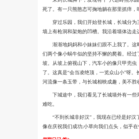
死了。有一只熊憨态可掬地躺在那里抓痒，
穿过乐园，我们开始登长城，长城分为三
墙上有枪洞和架炮的凹槽。我沿着墙体边走
渐渐地妈妈和小妹妹们跟不上我了。这时候
们两个像小蜗牛似的坚持不懈的爬着。经过
坡。从坡上俯视山下，汽车小的像只甲壳虫
了。这真是“会当凌绝顶，一览众山小”呀。
河流像一条玉带，与长城相映成趣，美不胜
下城途中，我们看见了长城墙外有一些果
难吃。
“不到长城非好汉”，我现在已经是好汉了
像在庆祝我们成功;小草向我们点头，似乎