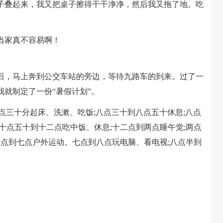
叠起来，我又把桌子擦得干干净净，然后我又拖了地。吃
当家真不容易啊！
，马上奔到公交车站的旁边，等待九路车的到来。过了一
就制定了一份“暑假计划”。
三十分起床、洗漱、吃饭;八点三十到八点五十休息;八点
十点五十到十二点吃中饭、休息;十二点到两点睡午觉;两点
六点到七点户外运动。七点到八点玩电脑、看电视;八点半到