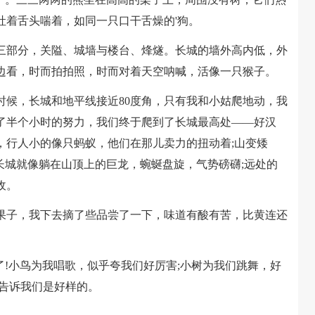
吐着舌头喘着，如同一只口干舌燥的'狗。
部分，关隘、城墙与楼台、烽燧。长城的墙外高内低，外
边看，时而拍拍照，时而对着天空呐喊，活像一只猴子。
，长城和地平线接近80度角，只有我和小姑爬地动，我
了半个小时的努力，我们终于爬到了长城最高处——好汉
，行人小的像只蚂蚁，他们在那儿卖力的扭动着;山变矮
长城就像躺在山顶上的巨龙，蜿蜒盘旋，气势磅礴;远处的
收。
子，我下去摘了些品尝了一下，味道有酸有苦，比黄连还
!小鸟为我唱歌，似乎夸我们好厉害;小树为我们跳舞，好
在告诉我们是好样的。