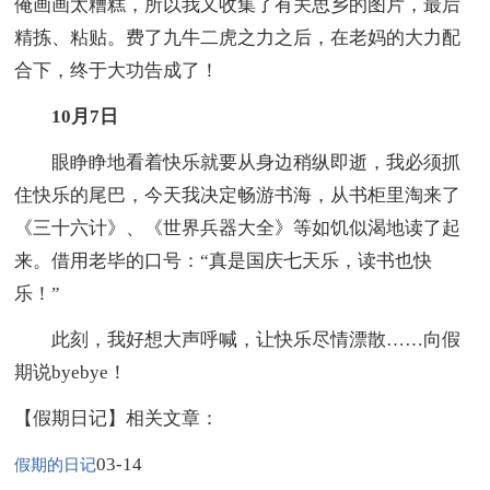
俺画画太糟糕，所以我又收集了有关思乡的图片，最后
精拣、粘贴。费了九牛二虎之力之后，在老妈的大力配
合下，终于大功告成了！
10月7日
眼睁睁地看着快乐就要从身边稍纵即逝，我必须抓
住快乐的尾巴，今天我决定畅游书海，从书柜里淘来了
《三十六计》、《世界兵器大全》等如饥似渴地读了起
来。借用老毕的口号：“真是国庆七天乐，读书也快
乐！”
此刻，我好想大声呼喊，让快乐尽情漂散……向假
期说byebye！
【假期日记】相关文章：
03-14
假期的日记