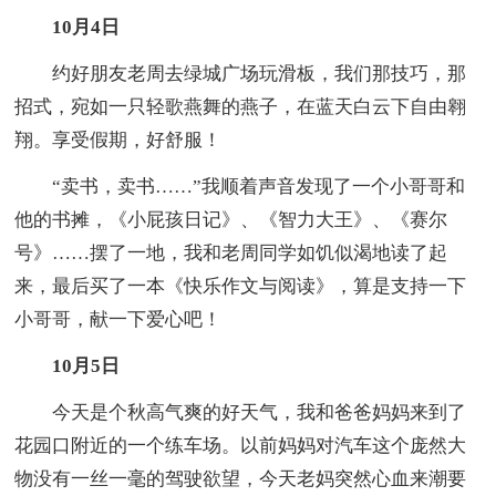
10月4日
约好朋友老周去绿城广场玩滑板，我们那技巧，那
招式，宛如一只轻歌燕舞的燕子，在蓝天白云下自由翱
翔。享受假期，好舒服！
“卖书，卖书……”我顺着声音发现了一个小哥哥和
他的书摊，《小屁孩日记》、《智力大王》、《赛尔
号》……摆了一地，我和老周同学如饥似渴地读了起
来，最后买了一本《快乐作文与阅读》，算是支持一下
小哥哥，献一下爱心吧！
10月5日
今天是个秋高气爽的好天气，我和爸爸妈妈来到了
花园口附近的一个练车场。以前妈妈对汽车这个庞然大
物没有一丝一毫的驾驶欲望，今天老妈突然心血来潮要