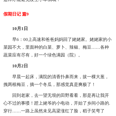
假期日记 篇9
10月1日
早6：00上高速和爸爸妈妈回了姥姥家。姥姥家的小
菜园不大，里面种的白菜、萝卜、辣椒、梅豆……各种
蔬菜应有尽有，好一个绿色满园（院）。
10月2日
早晨一起床，满院的清香扑鼻而来，拔一棵大葱，
拽两根梅豆，摘一个冬瓜，那感觉真是爽极了！
回到老家，去一望无垠的田野看看，那是再让我开
心不过的事喽！蹬上姥爷的小电动，开始了乡间小路的.
穿行……一路上虽然未见高梁涨红了脸，稻子笑弯了