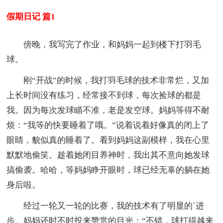
假期日记 篇1
傍晚，我写完了作业，和妈妈一起到楼下打羽毛
球。
刚“开战”的时候，我打羽毛球的技术非常烂，又加
上长时间没有练习，经常接不到球，每次捡球的都是
我。因为每次发球瞄不准，老是发空球。妈妈等得不耐
烦：“我等的快要睡着了哦。”说着说着好像真的闭上了
眼睛，貌似真的睡着了。看到妈妈这副模样，我在心里
默默地偷笑。趁着她闭目养神时，我出其不意向她发球
搞偷袭。哈哈，等妈妈睁开眼时，球已经无辜的躺在她
身后啦。
经过一轮又一轮的比赛，我的技术有了明显的`进
步。妈妈还时不时投来赞赏的目光：“不错，球打得越来