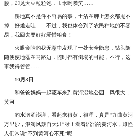
腰，却见大豆粒粒饱，玉米咧嘴笑……
耕地真不是件不容易的事，土沾在脚上怎么都甩不
掉，好难走哇……不过，我也体会到了农民种地的不容
易，我回去要好好爱惜粮食！
火眼金睛的我无意中发现了一处安全隐患，钻头随
随便便地磊在马路边，随时都有倒塌的可能，不行，这
事我得管管……
10月3日
和爸爸妈妈一起驱车来到黄河湿地公园，风很大，
黄河
的水汹涌澎湃，看起来很黄，很浑，真是“九曲黄河
万里沙，浪淘风簸自天涯”呀！看着滔滔的黄河水，难怪
人们常说“不到黄河心不死”呢……