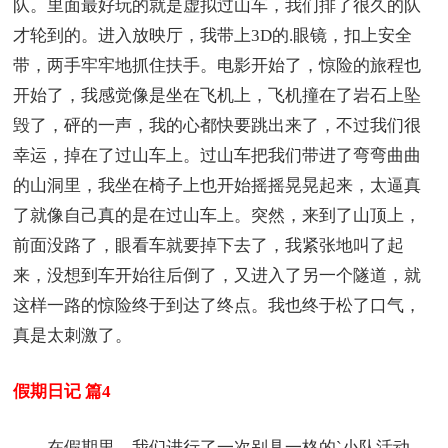
队。里面最好玩的就是虚拟过山车，我们排了很久的队
才轮到的。进入放映厅，我带上3D的.眼镜，扣上安全
带，两手牢牢地抓住扶手。电影开始了，惊险的旅程也
开始了，我感觉像是坐在飞机上，飞机撞在了岩石上坠
毁了，砰的一声，我的心都快要跳出来了，不过我们很
幸运，掉在了过山车上。过山车把我们带进了弯弯曲曲
的山洞里，我坐在椅子上也开始摇摇晃晃起来，太逼真
了就像自己真的是在过山车上。突然，来到了山顶上，
前面没路了，眼看车就要掉下去了，我紧张地叫了起
来，没想到车开始往后倒了，又进入了另一个隧道，就
这样一路的惊险终于到达了终点。我也终于松了口气，
真是太刺激了。
假期日记 篇4
在假期里，我们进行了一次别具一格的`小队活动。