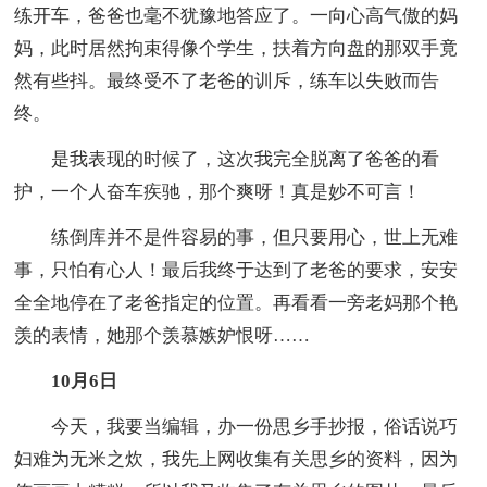
练开车，爸爸也毫不犹豫地答应了。一向心高气傲的妈
妈，此时居然拘束得像个学生，扶着方向盘的那双手竟
然有些抖。最终受不了老爸的训斥，练车以失败而告
终。
是我表现的时候了，这次我完全脱离了爸爸的看
护，一个人奋车疾驰，那个爽呀！真是妙不可言！
练倒库并不是件容易的事，但只要用心，世上无难
事，只怕有心人！最后我终于达到了老爸的要求，安安
全全地停在了老爸指定的位置。再看看一旁老妈那个艳
羡的表情，她那个羡慕嫉妒恨呀……
10月6日
今天，我要当编辑，办一份思乡手抄报，俗话说巧
妇难为无米之炊，我先上网收集有关思乡的资料，因为