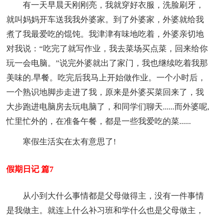
有一天早晨天刚刚亮，我就穿好衣服，洗脸刷牙，
就叫妈妈开车送我我外婆家。到了外婆家，外婆就给我
煮了我最爱吃的馄饨。我津津有味地吃着，外婆亲切地
对我说：“吃完了就写作业，我去菜场买点菜，回来给你
玩一会电脑。”说完外婆就出了家门，我也继续吃着我那
美味的.早餐。吃完后我马上开始做作业。一个小时后，
一个熟识地脚步走进了我，原来是外婆买菜回来了，我
大步跑进电脑房去玩电脑了，和同学们聊天......而外婆呢,
忙里忙外的，在准备午餐，都是一些我爱吃的菜......
寒假生活实在太有意思了!
假期日记 篇7
从小到大什么事情都是父母做得主，没有一件事情
是我做主。就连上什么补习班和学什么也是父母做主，