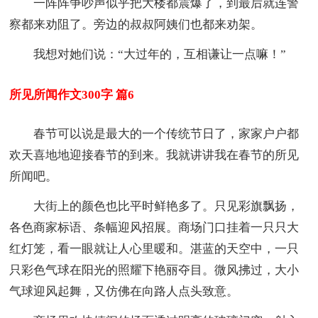
一阵阵争吵声似乎把大楼都震爆了，到最后就连警
察都来劝阻了。旁边的叔叔阿姨们也都来劝架。
我想对她们说：“大过年的，互相谦让一点嘛！”
所见所闻作文300字 篇6
春节可以说是最大的一个传统节日了，家家户户都
欢天喜地地迎接春节的到来。我就讲讲我在春节的所见
所闻吧。
大街上的颜色也比平时鲜艳多了。只见彩旗飘扬，
各色商家标语、条幅迎风招展。商场门口挂着一只只大
红灯笼，看一眼就让人心里暖和。湛蓝的天空中，一只
只彩色气球在阳光的照耀下艳丽夺目。微风拂过，大小
气球迎风起舞，又仿佛在向路人点头致意。