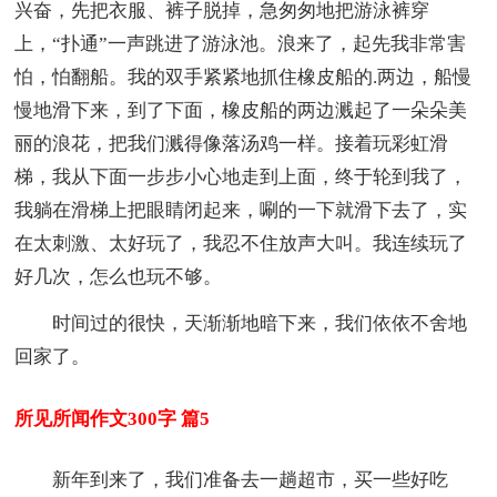
兴奋，先把衣服、裤子脱掉，急匆匆地把游泳裤穿
上，“扑通”一声跳进了游泳池。浪来了，起先我非常害
怕，怕翻船。我的双手紧紧地抓住橡皮船的.两边，船慢
慢地滑下来，到了下面，橡皮船的两边溅起了一朵朵美
丽的浪花，把我们溅得像落汤鸡一样。接着玩彩虹滑
梯，我从下面一步步小心地走到上面，终于轮到我了，
我躺在滑梯上把眼睛闭起来，唰的一下就滑下去了，实
在太刺激、太好玩了，我忍不住放声大叫。我连续玩了
好几次，怎么也玩不够。
时间过的很快，天渐渐地暗下来，我们依依不舍地
回家了。
所见所闻作文300字 篇5
新年到来了，我们准备去一趟超市，买一些好吃