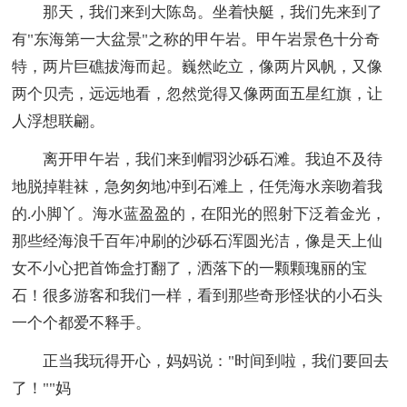
那天，我们来到大陈岛。坐着快艇，我们先来到了
有"东海第一大盆景"之称的甲午岩。甲午岩景色十分奇
特，两片巨礁拔海而起。巍然屹立，像两片风帆，又像
两个贝壳，远远地看，忽然觉得又像两面五星红旗，让
人浮想联翩。
离开甲午岩，我们来到帽羽沙砾石滩。我迫不及待
地脱掉鞋袜，急匆匆地冲到石滩上，任凭海水亲吻着我
的.小脚丫。海水蓝盈盈的，在阳光的照射下泛着金光，
那些经海浪千百年冲刷的沙砾石浑圆光洁，像是天上仙
女不小心把首饰盒打翻了，洒落下的一颗颗瑰丽的宝
石！很多游客和我们一样，看到那些奇形怪状的小石头
一个个都爱不释手。
正当我玩得开心，妈妈说："时间到啦，我们要回去
了！""妈