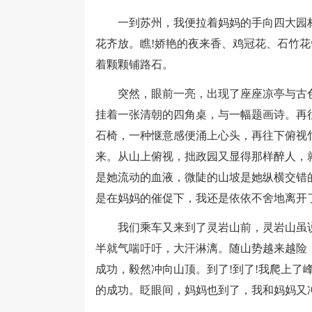
一到苏州，我便拉着妈妈的手向四大园林
花齐放。瞧!娇艳的夜来香、鸡冠花、石竹
着颗颗铺路石。
突然，眼前一亮，出现了座座凉亭与古色
挂着一张清朝的四角桌，与一幅题画诗。再
石椅，一种惬意感便涌上心头，再往下俯视
来。从山上俯视，拙政园又显得那样醉人，
是她流动的血液，微陡的山坡是她纵横交错
是在妈妈的催促下，我还是依依不舍地离开
我们乘车又来到了灵岩山前，灵岩山虽说
半就气喘吁吁，大汗淋漓。随山势越来越险
成功，毅然冲向山顶。到了!到了!我爬上了
的成功。眨眼间，妈妈也到了，我和妈妈又