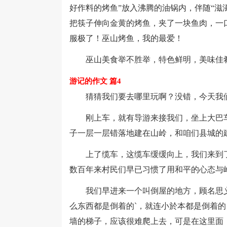
好作料的烤鱼”放入沸腾的油锅内，伴随“滋
把筷子伸向金黄的烤鱼，夹了一块鱼肉，一
服极了！巫山烤鱼，我的最爱！
巫山美食举不胜举，特色鲜明，美味佳肴
游记的作文 篇4
猜猜我们要去哪里玩啊？没错，今天我
刚上车，就有导游来接我们，坐上大巴车
子一层一层错落地建在山岭，和咱们县城的
上了缆车，这缆车缓缓向上，我们来到了
数百年来村民们早已习惯了用和平的心态与
我们早进来一个叫倒屋的地方，顾名思义
么东西都是倒着的`，就连小於本都是倒着
墙的梯子，应该很难爬上去，可是在这里面