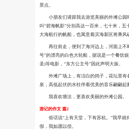
景点。
小朋友们请跟我去游览美丽的外滩公园吧。
叫“碧海帆影”分别高达一百米，七十米，
大海航行的帆船，也寓意着滨海新区将乘风
再往前走，便到了海河边上，河面上不时
号”的漂亮的白色大轮船，据说是一个餐饮娱乐
圣)等电影，“东方公主号”因此声明大振。
外滩广场上，有洁白的鸽子，花坛里有各
泉，高低起伏的水柱伴着优美的音乐翩翩起
我喜欢塘沽，更喜欢美丽的外滩公园。
游记的作文 篇2
俗话说“上有天堂，下有苏杭。”我早就仰
假，我如愿以偿。