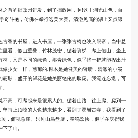
之首的拙政园进发，到了拙政园，啊!这里湖光山色，百
花争奇斗艳，仿佛在举行选美大赛。清澈见底的湖上又点缀
古香的书屋，进入书屋，一张张古椅也映入眼帘，当中悬
往里看，假山重叠，竹林茂密，循着阶梯，爬上假山，坐上
竹林，又是不同的绿色，那青绿色，似乎掐一把就能捏出汁
就像少女一样，葱郁的.树木是她健美的臂膀，清澈的小溪
的筋脉，盛开的鲜花是她美丽绝伦的脸庞。我流连忘返，可
了。
不高，可爬起来是很累人的。循着山路，往上爬。爬到一
，坚持上顶峰的人也越来越少，看到了灵岩古寺，我看到了
峰顶，俯视悬崖。只见山鸟盘旋，奏鸣欢快，似乎在庆祝我
冲下了山。