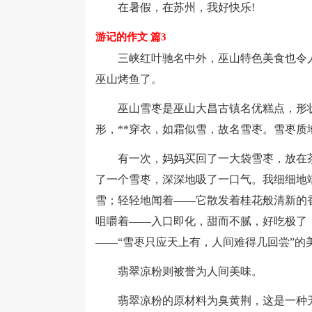
在暑假，在苏州，我好快乐!
游记的作文 篇3
三峡红叶驰名中外，巫山特色美食也令人
巫山烤鱼了。
巫山雪枣是巫山大昌古镇名优糕点，形状
形，**穿衣，如霜似雪，故名雪枣。雪枣
有一次，妈妈买回了一大袋雪枣，放在茶几
了一个雪枣，深深地吸了一口气。我细细地
雪；轻轻地闻着——它散发着桂花般清新的
咀嚼着——入口即化，甜而不腻，好吃极了
——“雪枣只应天上有，人间难得几回尝”的
翡翠凉粉则被誉为人间美味。
翡翠凉粉的原材料为臭黄荆，这是一种无