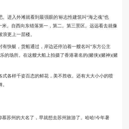
进入外滩就看到最强眼的'标志性建筑叫“海之魂”也
五十米。自西向东错落第一，第二。第三景区。远远看去就像
破浪更上一层楼。
有快艇，货船通过，岸边还停泊着一艘名叫“东方公主
的场所。在这艘大船上拍摄了香港著名的(赌侠)(赌神)(赌
式各样千姿百态的鲜花，美不胜收。还有大大小小的喷
舞。
慕苏州的大名了，早就想去苏州旅游了。哈哈!今年暑