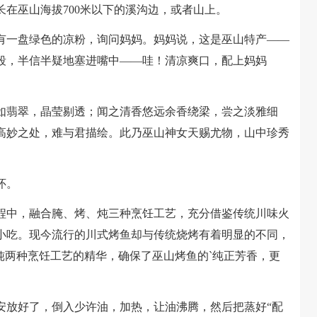
在巫山海拔700米以下的溪沟边，或者山上。
一盘绿色的凉粉，询问妈妈。妈妈说，这是巫山特产——
段，半信半疑地塞进嘴中——哇！清凉爽口，配上妈妈
翡翠，晶莹剔透；闻之清香悠远余香绕梁，尝之淡雅细
高妙之处，难与君描绘。此乃巫山神女天赐尤物，山中珍秀
怀。
中，融合腌、烤、炖三种烹饪工艺，充分借鉴传统川味火
小吃。现今流行的川式烤鱼却与传统烧烤有着明显的不同，
炖两种烹饪工艺的精华，确保了巫山烤鱼的`纯正芳香，更
放好了，倒入少许油，加热，让油沸腾，然后把蒸好“配