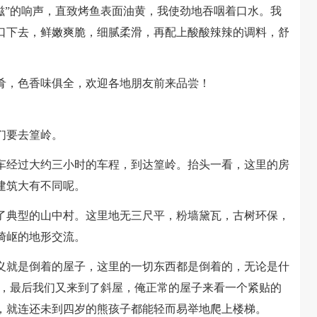
滋”的响声，直致烤鱼表面油黄，我使劲地吞咽着口水。我
口下去，鲜嫩爽脆，细腻柔滑，再配上酸酸辣辣的调料，舒
，色香味俱全，欢迎各地朋友前来品尝！
们要去篁岭。
经过大约三小时的车程，到达篁岭。抬头一看，这里的房
建筑大有不同呢。
典型的山中村。这里地无三尺平，粉墙黛瓦，古树环保，
崎岖的地形交流。
就是倒着的屋子，这里的一切东西都是倒着的，无论是什
的，最后我们又来到了斜屋，俺正常的屋子来看一个紧贴的
，就连还未到四岁的熊孩子都能轻而易举地爬上楼梯。