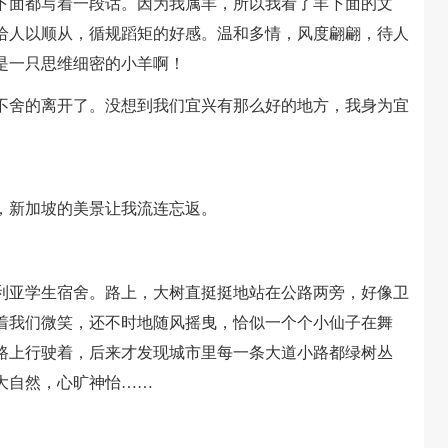
面都写着一段话。因为我属羊，所以我看了羊下面的文
给人以顺从，循规蹈矩的好感。温和多情，风度翩翩，待人
是一只思维细密的小羊啊！
舍的离开了。没想到我们宜兴有那么好的地方，我身为宜
新加坡的美景让我流连忘返。
亚学生宿舍。路上，大树直挺挺地站在公路两旁，好像卫
着我们微笑，还不时地随风摇曳，恰似一个个小仙子在舞
路上行驶着，后来才发现城市里每一条大道小路都绿树丛
大自然，心旷神怡……