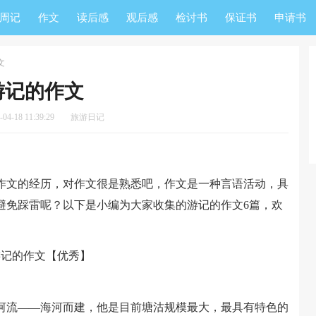
周记
作文
读后感
观后感
检讨书
保证书
申请书
文
游记的作文
4-18 11:39:29
旅游日记
文的经历，对作文很是熟悉吧，作文是一种言语活动，具
避免踩雷呢？以下是小编为大家收集的游记的作文6篇，欢
流——海河而建，他是目前塘沽规模最大，最具有特色的