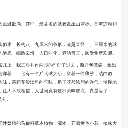
垂涎欲滴。其中，最著名的就要数巫山雪枣、翡翠凉粉和
似枣，长约八、九厘米的条形，或是直径二、三厘米的球
质地酥脆，细嫩柔滑，入口即化，老幼皆宜，颇受食者欢迎。
上，我三步并作两步的“飞”了过去，撕开包装袋，拿出
端详着——它有一个乒乓球大小，穿着一件薄纱，洁白似
香味，茉莉花般淡雅的气味，栀子花般浓烈的香气；慢慢地
，让人不敢相信，人世间竟有这种美味糕点。真是应了
美句。
性繁殖的马鞭科草本植物，灌木，开满黄色小花，植株大