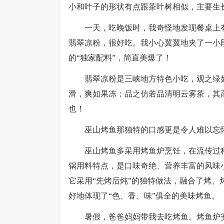
小和叶子的形状有点跟茶叶树相似，主要生长
一天，吃晚饭时，我奇怪地发现餐桌上有
翡翠凉粉，很好吃。我小心翼翼地夹了一小
的“独家配料”，简直美爆了！
翡翠凉粉是三峡地方特色小吃，观之绿如
滑，爽如果冻；品之仿若品清明云雾茶，其
也！
巫山烤鱼那独特的口感更是令人难以忘
巫山烤鱼多采用烤鱼炉烹饪，在流传过程
锅用料特点，是口味奇绝、营养丰富的风味
它采用“先烤后炖”的独特做法，融合了烤、
好地体现了“色、香、味”俱全的美味烤鱼。
暑假，爸爸妈妈带我去吃烤鱼。烤鱼炉安