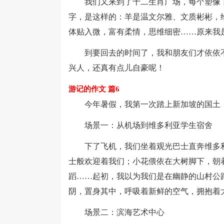
我们又来到了十二生肖广场，每个塑像下
字，是这样的：羊是温文尔雅、文质彬彬，
体贴入微，富有柔情，思维细密……原来我
到要回去的时间了，我和朋友们才依依不
兴人，还真有点儿自豪呢！
游记的作文 篇6
今年暑假，我第一次踏上新加坡的国土，
场景一：从机场到维多利亚学生宿舍
下了飞机，我们坐着观光巴士直奔维多利
士般欢迎着我们；小花偎依在大树脚下，朝
蹈……起初，我以为我们是在幽静的山村公
阴，置身其中，呼吸着新鲜的空气，拥抱着
场景二：滨海艺术中心