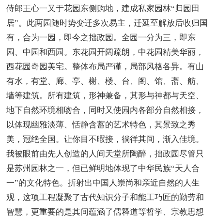
侍郎王心一又于花园东侧购地，建成私家园林“归园田
居”。此两园随时势变迁多次易主，迁延至解放后收归国
有，合为一园，即今之拙政园。全园一分为三，即东
园、中园和西园。东花园开阔疏朗，中花园精美华丽，
西花园奇园美宅。整体布局严谨，局部风格各异。有山
有水，有堂、廊、亭、榭、楼、台、阁、馆、斋、舫、
墙等建筑。所有建筑，形神兼备，其形与神都与天空、
地下自然环境相吻合，同时又使园内各部分自然相接，
以体现幽雅淡薄、恬静含蓄的艺术特色，其景致之秀
美，冠绝全国。让你目不暇接，徜徉其间，渐入佳境。
我被眼前由先人创造的人间天堂所陶醉，拙政园尽管只
是苏州园林之一，但已鲜明地体现了中华民族“天人合
一”的文化特色。折射出中国人崇尚和亲近自然的人生
观，这项工程凝聚了古代知识分子和能工巧匠的勤劳和
智慧，更重要的是其间蕴涵了儒释道等哲学、宗教思想