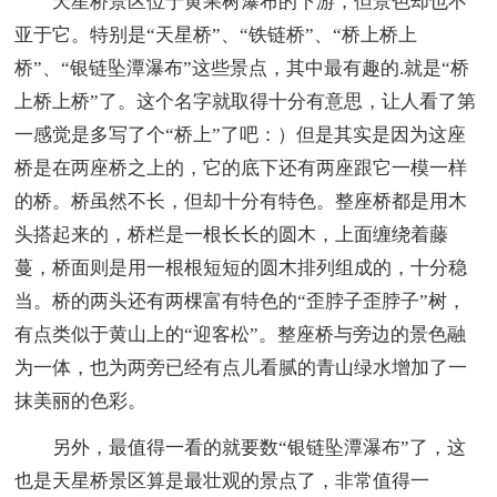
天星桥景区位于黄果树瀑布的下游，但景色却也不
亚于它。特别是“天星桥”、“铁链桥”、“桥上桥上
桥”、“银链坠潭瀑布”这些景点，其中最有趣的.就是“桥
上桥上桥”了。这个名字就取得十分有意思，让人看了第
一感觉是多写了个“桥上”了吧：）但是其实是因为这座
桥是在两座桥之上的，它的底下还有两座跟它一模一样
的桥。桥虽然不长，但却十分有特色。整座桥都是用木
头搭起来的，桥栏是一根长长的圆木，上面缠绕着藤
蔓，桥面则是用一根根短短的圆木排列组成的，十分稳
当。桥的两头还有两棵富有特色的“歪脖子歪脖子”树，
有点类似于黄山上的“迎客松”。整座桥与旁边的景色融
为一体，也为两旁已经有点儿看腻的青山绿水增加了一
抹美丽的色彩。
另外，最值得一看的就要数“银链坠潭瀑布”了，这
也是天星桥景区算是最壮观的景点了，非常值得一