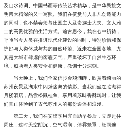
及山水诗词、中国书画等传统艺术精华，是中华民族文
明博大精深的又一写照。我们在赞赏前人非凡创造能力
的同时，也不禁会羡慕庄园主人及贵族士大夫、文人雅
士的高贵优雅的生活方式。追古思今，我在心中祈祷，
呼唤当今人类在推进现代化建设的同时，特别珍惜和保
护好与人类休戚与共的自然环境。近来在全国各地，尤
其是大城市肆虐的雾霾天气，严重破坏了自然生态环
境，威胁着人类安全和健康，教训十分深刻。
当天晚上，我们全家信步金鸡湖畔，欣赏着绮丽的
苏州夜景及湖水中闪烁迷离的倩影。当我们坐在临湖得
月楼酒店，品尝松鼠桂鱼、享用着苏味香酥鸡时，让我
们真正体验到了古代苏州人的那份逍遥和浪漫。
第二天，我们在宾馆享用完自助早餐后，立即赶往
周庄，这时天空阴沉，空气湿润，薄雾笼罩，细雨连