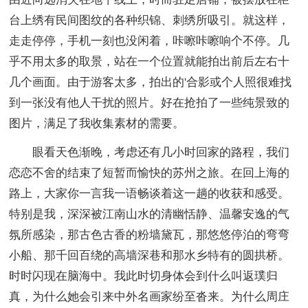
台上绣有民间图纹的各种织锦、刺绣所吸引。就这样，
走走停停，手机一刻也没闲着，咔嚓咔嚓响个不停。几
乎不用太多的取景，站在一个位置就能拍出前后左右十
几个画面。由于游客太多，拍出的'合影或个人照很难找
到一张没有他人干扰的照片。好在抢拍了一些纯景致的
图片，满足了我收集素材的需要。
眼看天色渐晚，考虑还有几小时回家的路程，我们
恋恋不舍的结束了短暂而愉快的苏州之旅。在回上海的
路上，大家你一言我一语畅谈着这一趟的收获和感受。
特别是我，深深被江南山水的清幽恬静、温馨安逸的气
氛所感染，那古色古香的粉墙黛瓦，那悠悠停泊的弯弯
小船、那千回百绕的高墙深巷和那水乡特有的圆拱桥。
时时闪现在脑海中。我此时切身体会到什么叫返璞归
真，为什么她会引来中外名画家纷至沓来。为什么周庄