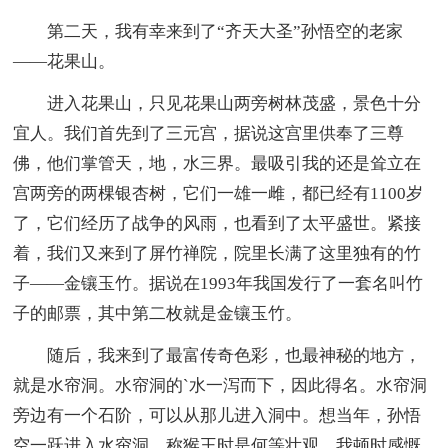
第二天，我有幸来到了“齐天大圣”孙悟空的老家
――花果山。
进入花果山，只见花果山两旁树林茂盛，景色十分
宜人。我们首先到了三元宫，据说这宫里供奉了三尊
佛，他们掌管天，地，水三界。最吸引我的还是耸立在
宫两旁的两棵银杏树，它们一雄一雌，都已经有1100岁
了，它们经历了战争的风雨，也看到了太平盛世。紧接
着，我们又来到了屏竹禅院，院里长满了这里独有的竹
子――金镶玉竹。据说在1993年我国发行了一套名叫竹
子的邮票，其中第二枚就是金镶玉竹。
随后，我来到了最富传奇色彩，也最神秘的地方，
就是水帘洞。水帘洞的`水一泻而下，因此得名。水帘洞
旁边有一个石阶，可以从那儿进入洞中。想当年，孙悟
空一跃进入水帘洞，称猴王时是何等壮观，我顿时感慨