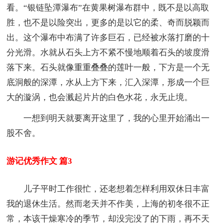
看。“银链坠潭瀑布”在黄果树瀑布群中，既不是以高取
胜，也不是以险突出，更多的是以它的柔、奇而脱颖而
出。这个瀑布中布满了许多巨石，已经被水落打磨的十
分光滑。水就从石头上方不紧不慢地顺着石头的坡度滑
落下来。石头就像重重叠叠的莲叶一般，下方是一个无
底洞般的深潭，水从上方下来，汇入深潭，形成一个巨
大的漩涡，也会溅起片片的白色水花，永无止境。
一想到明天就要离开这里了，我的心里开始涌出一
股不舍。
游记优秀作文 篇3
儿子平时工作很忙，还老想着怎样利用双休日丰富
我的退休生活。然而老天并不作美，上海的初冬很不正
常，本该干燥寒冷的季节，却没完没了的下雨，再不天