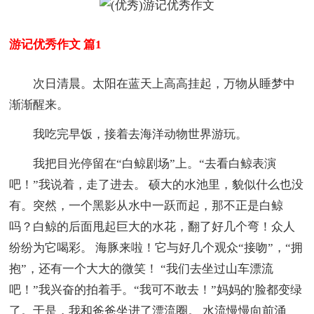
游记优秀作文 篇1
次日清晨。太阳在蓝天上高高挂起，万物从睡梦中
渐渐醒来。
我吃完早饭，接着去海洋动物世界游玩。
我把目光停留在“白鲸剧场”上。“去看白鲸表演
吧！”我说着，走了进去。 硕大的水池里，貌似什么也没
有。突然，一个黑影从水中一跃而起，那不正是白鲸
吗？白鲸的后面甩起巨大的水花，翻了好几个弯！众人
纷纷为它喝彩。 海豚来啦！它与好几个观众“接吻”，“拥
抱”，还有一个大大的微笑！ “我们去坐过山车漂流
吧！”我兴奋的拍着手。“我可不敢去！”妈妈的'脸都变绿
了。于是，我和爸爸坐进了漂流圈。 水流慢慢向前涌