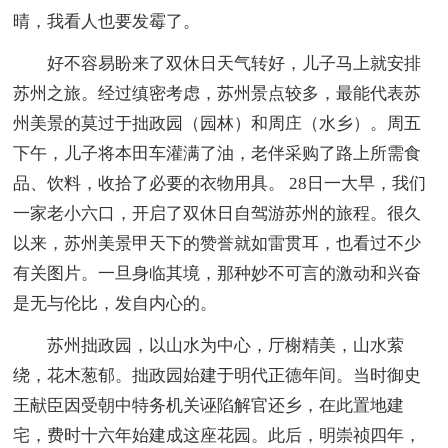
晴，我看人也要发霉了。
好不容易盼来了双休日天气转好，儿子马上就安排
苏州之旅。经过缜密考虑，苏州景点较多，最能代表苏
州美景的莫过于拙政园（园林）和周庄（水乡）。周五
下午，儿子将本田车灌满了油，老伴采购了路上所需食
品、饮料，收拾了必要的衣物用具。 28日一大早，我们
一家老小六口，开启了双休日自驾游苏州的旅程。很久
以来，苏州美景甲天下的赞誉就如雷贯耳，也看过不少
有关图片。一旦身临其境，那种妙不可言的激动和兴奋
是无与伦比，发自内心的。
苏州拙政园，以山水为中心，厅榭精美，山水萦
绕，花木葱郁。拙政园始建于明代正德年间。当时御史
王献臣因受朝中特务机关诬陷解官还乡，在此置地建
宅，费时十六年始建成这座花园。此后，明崇祯四年，