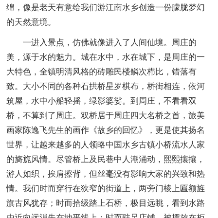
绵，像是老天有意给我们游江南水乡创造一份朦胧梦幻
的天然意境。
一进入景点，仿佛就像进入了人间仙境。周庄的
美，源于水的魅力。城在水中，水在城下，是周庄的一
大特色，全镇明清风格的砖雕民楼鳞次栉比，错落有
致。大小不同的各种石拱桥星罗棋布，桥街相连，依河
筑屋，水中小船轻摇，绿影婆娑。到周庄，不看看双
桥，不算到了周庄。双桥居于周庄四大名桥之首，旅美
画家陈逸飞先生的画作《故乡的回忆》，更是使其扬名
世界，让越来越多的人领略中国水乡古镇小桥流水人家
的旖旎风情。尽管桥上及民巷中人潮涌动，熙熙攘攘，
游人如织，挨肩擦背，但丝毫没有影响大家的兴致和热
情。我们时而穿行在狭窄的街道上，两旁门棱上匾额旌
旗古风犹存；时而拾级踏上石桥，极目远眺，看到水路
由近向远消失在地平线上；时而驻足店铺，被摆放在柜