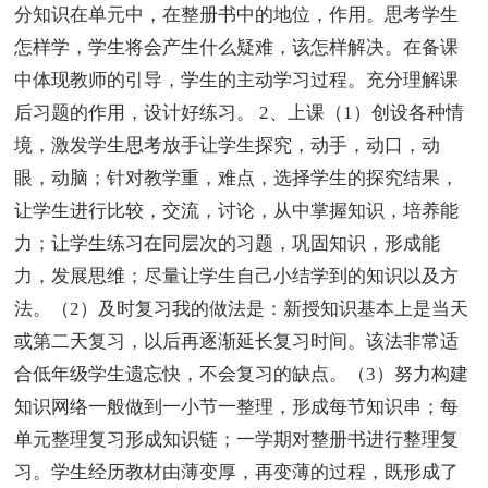
分知识在单元中，在整册书中的地位，作用。思考学生
怎样学，学生将会产生什么疑难，该怎样解决。在备课
中体现教师的引导，学生的主动学习过程。充分理解课
后习题的作用，设计好练习。 2、上课（1）创设各种情
境，激发学生思考放手让学生探究，动手，动口，动
眼，动脑；针对教学重，难点，选择学生的探究结果，
让学生进行比较，交流，讨论，从中掌握知识，培养能
力；让学生练习在同层次的习题，巩固知识，形成能
力，发展思维；尽量让学生自己小结学到的知识以及方
法。（2）及时复习我的做法是：新授知识基本上是当天
或第二天复习，以后再逐渐延长复习时间。该法非常适
合低年级学生遗忘快，不会复习的缺点。（3）努力构建
知识网络一般做到一小节一整理，形成每节知识串；每
单元整理复习形成知识链；一学期对整册书进行整理复
习。学生经历教材由薄变厚，再变薄的过程，既形成了