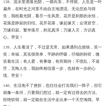
138、流水里洒落光阴，一路向东，不停留。人生是一叶
扁舟，在时光之河里不由自主地漂流。无论悲欢与得
失，我枕着光阴，看尽一生风景。花开是刹那的永恒，
花落是静寂的归结。花开花落，缘起缘灭；众境皆空，
万缘归寂。繁华落尽，则见真淳；万缘入灭，方识真
心。早安！
139、人生看淡了，不过是无常。如果遇到点烦恼，笑一
笑；幸福，其实很简单，平静的呼吸，仔细的聆听，微
笑着生活；有人爱，有事做，有所期待；不慌乱，不迷
茫，无悔人生，我始终相信退一步，也就有一步的心
境。早安！
140、生活免不了挫折，也往往会打击我们一阵子，但它
就像一条河，只要我们想过，就一定有过得去的方法。
拒绝软弱，就一定能在生活中走出来一个天空海阔。早