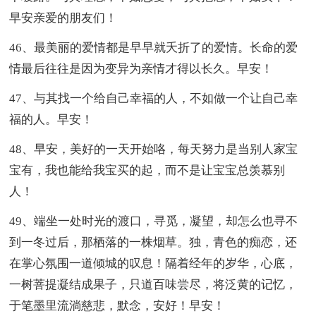
早安亲爱的朋友们！
46、最美丽的爱情都是早早就夭折了的爱情。长命的爱
情最后往往是因为变异为亲情才得以长久。早安！
47、与其找一个给自己幸福的人，不如做一个让自己幸
福的人。早安！
48、早安，美好的一天开始咯，每天努力是当别人家宝
宝有，我也能给我宝买的起，而不是让宝宝总羡慕别
人！
49、端坐一处时光的渡口，寻觅，凝望，却怎么也寻不
到一冬过后，那栖落的一株烟草。独，青色的痴恋，还
在掌心氛围一道倾城的叹息！隔着经年的岁华，心底，
一树菩提凝结成果子，只道百味尝尽，将泛黄的记忆，
于笔墨里流淌慈悲，默念，安好！早安！