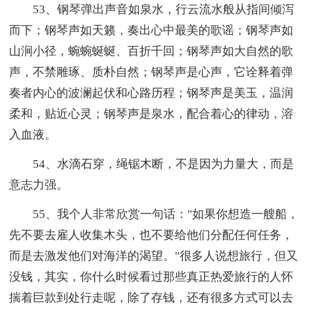
53、钢琴弹出声音如泉水，行云流水般从指间倾泻
而下；钢琴声如天籁，奏出心中最美的歌谣；钢琴声如
山涧小径，蜿蜿蜒蜒、百折千回；钢琴声如大自然的歌
声，不禁雕琢、质朴自然；钢琴声是心声，它诠释着弹
奏者内心的波澜起伏和心路历程；钢琴声是美玉，温润
柔和，贴近心灵；钢琴声是泉水，配合着心的律动，溶
入血液。
54、水滴石穿，绳锯木断，不是因为力量大，而是
意志力强。
55、我个人非常欣赏一句话："如果你想造一艘船，
先不要去雇人收集木头，也不要给他们分配任何任务，
而是去激发他们对海洋的渴望。"很多人说想旅行，但又
没钱，其实，你什么时候看过那些真正热爱旅行的人怀
揣着巨款到处行走呢，除了存钱，还有很多方式可以去