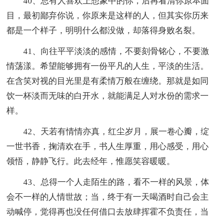
40、总有人喜欢上想象中的你，后再看清你原本面
目，最初鄙弃你说，你原来是这样的人，但其实你历来
都是一个样子，明明什么都没做，却落得身败名裂。
41、向往平平淡淡的感情，不要刻骨铭心，不要激
情荡漾。希望能够拥有一份平凡的人生，平淡的生活。
在含笑对视的目光里是有柔情万般在缠绕。那就是如同
饮一杯淡而无味的白开水，就能满足人对水份的需求一
样。
42、天若有情情亦真，红尘岁月，展一卷心瓣，绽
一世书香，掬清欢在手，书人生厚重，用心感受，用心
领悟，静静飞行。此去经年，惟愿笑容暖暖。
43、总得一个人走陌生的路，看不一样的风景，体
会不一样的人情世故；当，终于有一天喝酒时自己会主
动喊停，觉得再也没任何借口去放肆挥霍不负责任，当