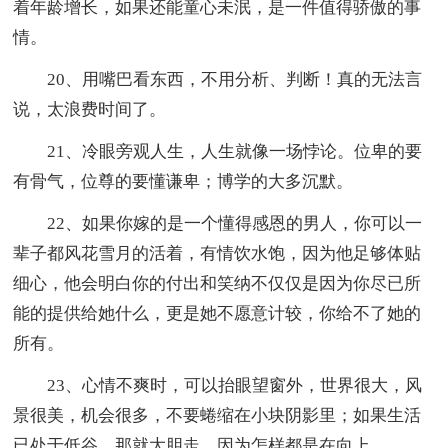
着年龄增长，如果还能童心未泯，是一件值得骄傲的事
情。
20、用嘴巴看东西，不用分析、判断！真的无法言
说，太浪费时间了。
21、冷眼旁观人生，人生就像一场悖论。位卑的要
有骨气，位尊的要懂谦卑；博学的大多沉默。
22、如果你嫁的是一个懂得感恩的男人，你可以一
辈子都风花雪月的活着，有情饮水饱，因为他足够体贴
细心，他会明白你的付出和笑纳不仅仅是因为你尽已所
能的提供给她什么，更是她不愿意计较，你给不了她的
所有。
23、心情不爽时，可以抬眼望窗外，世界很大，风
景很美，机会很多，不要蜷缩在小块阴影里；如果生活
已处于低谷，那就大胆走，因为怎样都是在向上。