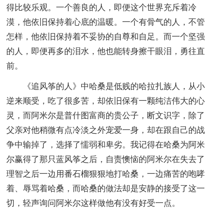
得比较乐观。一个善良的人，即便这个世界充斥着冷
漠，他依旧保持着心底的温暖。一个有骨气的人，不管
怎样，他依旧保持着不妥协的自尊和自足。而一个坚强
的人，即便再多的泪水，他也能转身擦干眼泪，勇往直
前。
《追风筝的人》中哈桑是低贱的哈拉扎族人，从小
逆来顺受，吃了很多苦，却依旧保有一颗纯洁伟大的心
灵，而阿米尔是普什图富商的贵公子，断文识字，除了
父亲对他稍微有点冷淡之外宠爱一身，却在跟自己的战
争中输掉了，选择了懦弱和卑劣。我记得在哈桑为阿米
尔赢得了那只蓝风筝之后，自责懊恼的阿米尔在失去了
理智之后一边用番石榴狠狠地打哈桑，一边痛苦的咆哮
着、辱骂着哈桑，而哈桑的做法却是安静的接受了这一
切，轻声询问阿米尔这样做他有没有好受一点。