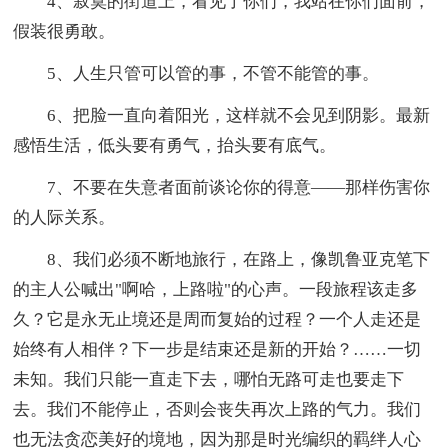
4、寂寞的街道上，看见了你们，我站在你们面前，
假装很勇敢。
5、人生只管可以管的事，不管不能管的事。
6、把脸一直向着阳光，这样就不会见到阴影。最新
感悟生活，低头要有勇气，抬头要有底气。
7、不要在失意者面前谈论你的得意——那样伤害你
的人际关系。
8、我们必须不断地旅行，在路上，像凯鲁亚克笔下
的主人公喊出"啊哈，上路啦"的心声。一段旅程该走多
久？它是永无止境还是周而复始的过程？一个人走还是
始终有人相伴？下一步是结束还是新的开始？……一切
未知。我们只能一直走下去，哪怕无路可走也要走下
去。我们不能停止，否则会丧失再次上路的气力。我们
也无法贪恋美好的境地，因为那是时光编织的羁绊人心