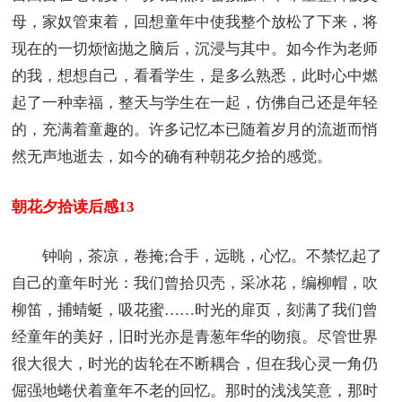
母，家奴管束着，回想童年中使我整个放松了下来，将
现在的一切烦恼抛之脑后，沉浸与其中。如今作为老师
的我，想想自己，看看学生，是多么熟悉，此时心中燃
起了一种幸福，整天与学生在一起，仿佛自己还是年轻
的，充满着童趣的。许多记忆本已随着岁月的流逝而悄
然无声地逝去，如今的确有种朝花夕拾的感觉。
朝花夕拾读后感13
钟响，茶凉，卷掩;合手，远眺，心忆。不禁忆起了
自己的童年时光：我们曾拾贝壳，采冰花，编柳帽，吹
柳笛，捕蜻蜓，吸花蜜……时光的扉页，刻满了我们曾
经童年的美好，旧时光亦是青葱年华的吻痕。尽管世界
很大很大，时光的齿轮在不断耦合，但在我心灵一角仍
倔强地蜷伏着童年不老的回忆。那时的浅浅笑意，那时