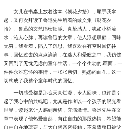
女儿在书桌上放着这本《朝花夕拾》，顺手我拿
起，又再次拜读了鲁迅先生所着的散文集《朝花夕
拾》。鲁迅的文笔绵密细腻、真挚感人，犹如小桥流
水，沁人心脾，再读鲁迅的文章，使人浮想联翩，回味
无穷，我看着，陷入了沉思。我喜欢在有空时回忆往
事，回忆过去的点点滴滴，在迷人和晕眩之中，我仿佛
又回到了无忧无虑的童年生活，一个个生动的.画面，一
件件永难忘怀的事情，一张张亲切、熟悉的面孔，这一
切构成了我整个童年时代的回忆。
一切感受都是那么天真烂漫，令人回味，也许是引
起了我心中的共鸣吧，尤其是作者以一个孩子的眼光看
世界，读起来让人感到亲切，充满激情。鲁迅先生在文
章中表现了他热爱自然，向往自由的那股热情，希望能
自由自在地玩耍，与大自然亲密接触，不希望整日被父