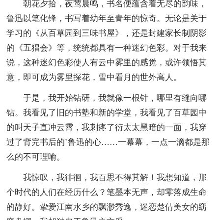
朝花夕拾，夜莺晨鸣，书名便蕴含着无尽的韵味，
鲁迅以笔化锋，书写着幼年至青年的惊奇。无论是关于
学习的《从百草园到三味书屋》，还是封建家长制阴影
的《五猖会》等，统统都具有一种迷幻色彩。对于我来
说，这种迷幻色彩使人有云中雾里的感觉，或许领悟其
意，即可成为雾里探花，雪中看月的世外高人。
于是，我开始钻研，我就像一根针，哪里有缝向哪
钻。我看见了旧的书塾和新的学堂，我看见了百草园中
的叫天子直冲云霄，我刺疼了衍太太黑暗的一面，我穿
过了背完书后的`鲁迅的心……一幕幕，一点一滴都是那
么的不可理喻。
我惊叹，我徘徊，我百思不得其解！我想知道，那
个时代的人们在经历什么？笔墨本无声，却零落成生命
的静好。挚爱江南水乡的飘渺秀逸，迷恋楚倩美女的窈