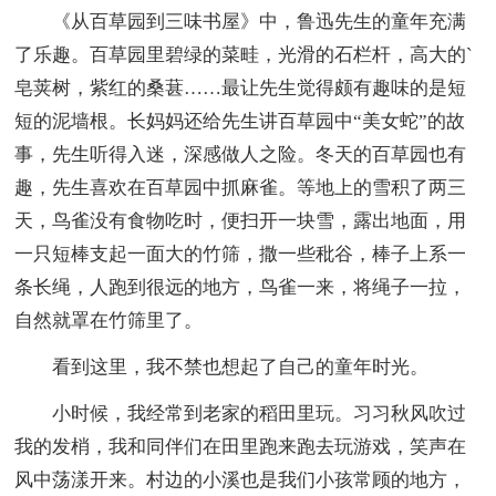
《从百草园到三味书屋》中，鲁迅先生的童年充满
了乐趣。百草园里碧绿的菜畦，光滑的石栏杆，高大的`
皂荚树，紫红的桑葚……最让先生觉得颇有趣味的是短
短的泥墙根。长妈妈还给先生讲百草园中“美女蛇”的故
事，先生听得入迷，深感做人之险。冬天的百草园也有
趣，先生喜欢在百草园中抓麻雀。等地上的雪积了两三
天，鸟雀没有食物吃时，便扫开一块雪，露出地面，用
一只短棒支起一面大的竹筛，撒一些秕谷，棒子上系一
条长绳，人跑到很远的地方，鸟雀一来，将绳子一拉，
自然就罩在竹筛里了。
看到这里，我不禁也想起了自己的童年时光。
小时候，我经常到老家的稻田里玩。习习秋风吹过
我的发梢，我和同伴们在田里跑来跑去玩游戏，笑声在
风中荡漾开来。村边的小溪也是我们小孩常顾的地方，