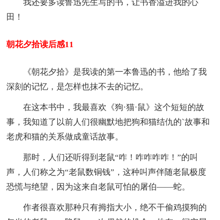
我还要多读鲁迅先生写的书，让书香溢进我的心
田！
朝花夕拾读后感11
《朝花夕拾》是我读的第一本鲁迅的书，他给了我
深刻的记忆，是怎样也抹不去的记忆。
在这本书中，我最喜欢《狗·猫·鼠》这个短短的故
事，我知道了以前人们很幽默地把狗和猫结仇的`故事和
老虎和猫的关系做成童话故事。
那时，人们还听得到老鼠“咋！咋咋咋咋！”的叫
声，人们称之为“老鼠数铜钱”，这种叫声伴随老鼠极度
恐慌与绝望，因为这来自老鼠可怕的屠伯——蛇。
作者很喜欢那种只有拇指大小，绝不干偷鸡摸狗的