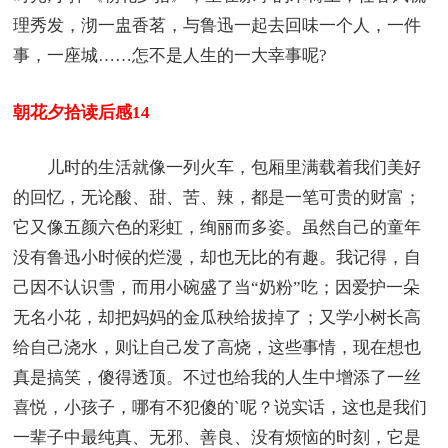
理秀发，沏一盅香茗，与鲁迅一起去回味一个人，一件
事，一座城……怎不是人生的一大幸事呢?
朝花夕拾读后感14
儿时的生活就像一列火车，包厢里满载着我们美好
的回忆，无论酸、甜、苦、辣，都是一笔可贵的财富；
它又像五颜六色的彩虹，绚丽而多姿。虽然自己的童年
没有鲁迅小时候的烂漫，却也无比的有趣。我记得，自
己因不认识雪，而用小碗盛了当“奶粉”吃；因爱护一朵
无名小花，却把妈妈的金瓜秧给拔掉了；又学小树长高
给自己浇水，则让自己发了高烧，这些事情，现在想也
真是搞笑，傻得透顶。不过也给我的人生中增添了一丝
喜悦，小孩子，哪有不犯傻的`呢？说实话，这也是我们
一辈子中最纯真、无邪、善良、没有烦恼的时刻，它是