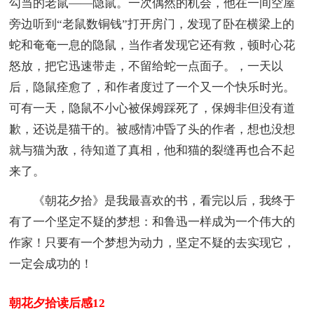
勾当的老鼠——隐鼠。一次偶然的机会，他在一间空屋
旁边听到“老鼠数铜钱”打开房门，发现了卧在横梁上的
蛇和奄奄一息的隐鼠，当作者发现它还有救，顿时心花
怒放，把它迅速带走，不留给蛇一点面子。，一天以
后，隐鼠痊愈了，和作者度过了一个又一个快乐时光。
可有一天，隐鼠不小心被保姆踩死了，保姆非但没有道
歉，还说是猫干的。被感情冲昏了头的作者，想也没想
就与猫为敌，待知道了真相，他和猫的裂缝再也合不起
来了。
《朝花夕拾》是我最喜欢的书，看完以后，我终于
有了一个坚定不疑的梦想：和鲁迅一样成为一个伟大的
作家！只要有一个梦想为动力，坚定不疑的去实现它，
一定会成功的！
朝花夕拾读后感12