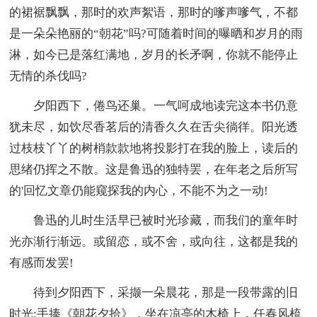
的裙裾飘飘，那时的欢声絮语，那时的嗲声嗲气，不都
是一朵朵艳丽的“朝花”吗?可随着时间的曝晒和岁月的雨
淋，如今已是落红满地，岁月的长矛啊，你就不能停止
无情的杀伐吗?
夕阳西下，倦鸟还巢。一气呵成地读完这本书仍意
犹未尽，如饮尽香茗后的清香久久在舌尖徜徉。阳光透
过枝枝丫丫的树梢款款地将投影打在我的脸上，读后的
思绪仍挥之不散。这是鲁迅的独特罢，在年老之后所写
的'回忆文章仍能窥探我的内心，不能不为之一动!
鲁迅的儿时生活早已被时光珍藏，而我们的童年时
光亦渐行渐远。或留恋，或不舍，或向往，这都是我的
有感而发罢!
待到夕阳西下，采撷一朵晨花，那是一段带露的旧
时光;手捧《朝花夕拾》，坐在凉亭的木椅上，任春风梳