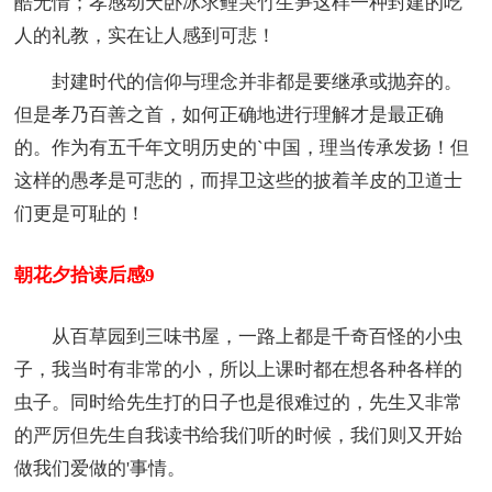
酷无情；孝感动天卧冰求鲤哭竹生笋这样一种封建的吃
人的礼教，实在让人感到可悲！
封建时代的信仰与理念并非都是要继承或抛弃的。
但是孝乃百善之首，如何正确地进行理解才是最正确
的。作为有五千年文明历史的`中国，理当传承发扬！但
这样的愚孝是可悲的，而捍卫这些的披着羊皮的卫道士
们更是可耻的！
朝花夕拾读后感9
从百草园到三味书屋，一路上都是千奇百怪的小虫
子，我当时有非常的小，所以上课时都在想各种各样的
虫子。同时给先生打的日子也是很难过的，先生又非常
的严厉但先生自我读书给我们听的时候，我们则又开始
做我们爱做的'事情。