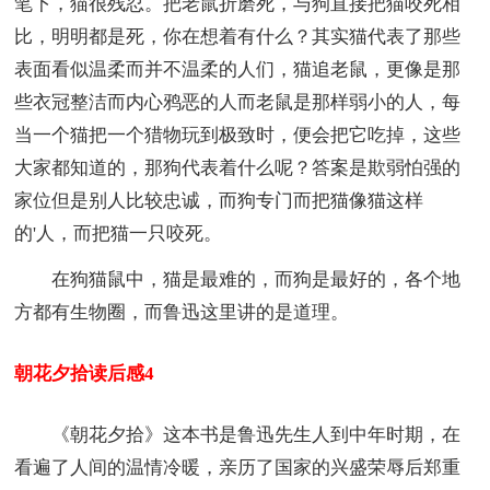
笔下，猫很残忍。把老鼠折磨死，与狗直接把猫咬死相
比，明明都是死，你在想着有什么？其实猫代表了那些
表面看似温柔而并不温柔的人们，猫追老鼠，更像是那
些衣冠整洁而内心鸦恶的人而老鼠是那样弱小的人，每
当一个猫把一个猎物玩到极致时，便会把它吃掉，这些
大家都知道的，那狗代表着什么呢？答案是欺弱怕强的
家位但是别人比较忠诚，而狗专门而把猫像猫这样
的'人，而把猫一只咬死。
在狗猫鼠中，猫是最难的，而狗是最好的，各个地
方都有生物圈，而鲁迅这里讲的是道理。
朝花夕拾读后感4
《朝花夕拾》这本书是鲁迅先生人到中年时期，在
看遍了人间的温情冷暖，亲历了国家的兴盛荣辱后郑重