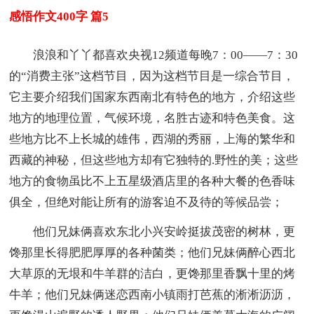
感悟作文400字 篇5
浪浪和丫丫都喜欢央视12频道每晚7：00——7：30
的“消费主张”这档节目，因为这档节目是一综合节目，
它主要介绍我们国家东西南北有特色的地方，介绍这些
地方的地理位置，气候环境，名胜古迹和特色美食。这
些地方比不上长城的雄伟，西湖的秀丽，上海的繁华和
西藏的神秘，但这些地方却有它独特的.野性的美；这些
地方的食物虽比不上五星级酒店里的各种大餐的色香味
俱全，但绝对能让所有的游客迫不及待的等候品尝；
他们兄妹俩喜欢东北小兴安岭挺拔茂密的树林，更
馋那里长得肥肥厚厚的各种菌类；他们兄妹俩醉心西北
大草原的无垠和牛羊群的洁白，更馋那里香飘十里的烤
牛羊；他们兄妹俩迷恋西南小镇雨打芭蕉的淅淅沥沥，