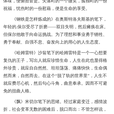
体味，便俯拾皆是。失落时的一个微笑，孤独时的一份
祝福，忧伤时的一份慰藉，便是生命的享受。
《钢铁是怎样炼成的》在奥斯特洛夫斯基的笔下，
年轻的.保尔受尽了折磨——双目失明，然后瘫痪在床。
但保尔他敢于向命运挑战。为了理想和事业勇于牺牲、
勇于奉献、自强不息、奋发向上的用心的人生态度。
《哈姆雷特》沙翁笔下的哈姆雷特是一个一心想要
复仇的王子，写出人就应珍惜生命，人生在此也显得格
外珍贵，就应自自然然、坦坦荡荡、痛痛快快，生命偶
然而来，自然而去。在这个“脱了轨的世界里”，人生不
就应费尽心机，然后勾心斗角，曲意奉承。因而不可避
免的扭曲人格。
《飘》米切尔笔下的思绪。经过家庭变迁，感情波
折，社会变革无数的困难后，脱口而出：不管怎样说，