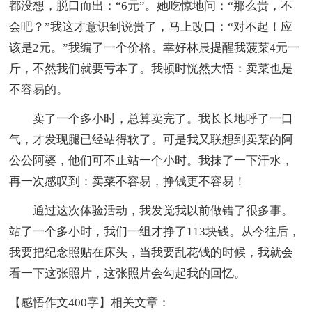
都没想，脱口而出：“6元”。她吃惊地问：“那么贵，不
会吧？”我这才意识到说贵了，马上改口：“对不起！应
该是2元。”我编了一个价格。幸好林晨提醒我菠菜4元一
斤，不然我们就要亏本了。我顿时恍然大悟：卖菜也是
不容易的。
卖了一个多小时，总算卖完了。我长长地呼了一口
气，才发现腿已经站得软了。可是我又联想到卖菜的阿
公公阿婆，他们可不止站一个小时。我抹了一下汗水，
再一次感叹到：卖菜不容易，挣钱更不容易！
通过这次体验活动，我发觉我以前做错了很多事。
站了一个多小时，我们一组才挣了113块钱。从今往后，
我要把纪念照贴在床头，当我要乱花钱的时候，我就会
看一下这张照片，这张照片会勾起我的回忆。
【感悟作文400字】相关文章：