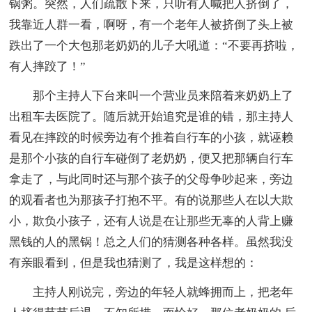
锅粥。突然，人们疏散下来，只听有人喊把人挤倒了，
我靠近人群一看，啊呀，有一个老年人被挤倒了头上被
跌出了一个大包那老奶奶的儿子大吼道：“不要再挤啦，
有人摔跤了！”
那个主持人下台来叫一个营业员来陪着来奶奶上了
出租车去医院了。随后就开始追究是谁的错，那主持人
看见在摔跤的时候旁边有个推着自行车的小孩，就诬赖
是那个小孩的自行车碰倒了老奶奶，便又把那辆自行车
拿走了，与此同时还与那个孩子的父母争吵起来，旁边
的观看者也为那孩子打抱不平。有的说那些人在以大欺
小，欺负小孩子，还有人说是在让那些无辜的人背上赚
黑钱的人的黑锅！总之人们的猜测各种各样。虽然我没
有亲眼看到，但是我也猜测了，我是这样想的：
主持人刚说完，旁边的年轻人就蜂拥而上，把老年