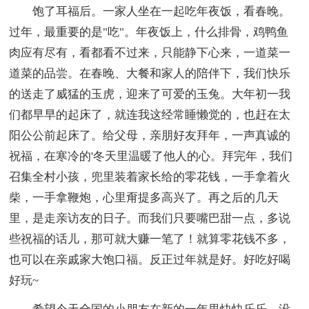
饱了耳福后。一家人坐在一起吃年夜饭，看春晚。
过年，最重要的是"吃"。年夜饭上，什么排骨，鸡鸭鱼
肉应有尽有，看都看不过来，只能静下心来，一道菜一
道菜的品尝。在春晚、大餐和家人的陪伴下，我们快乐
的送走了威猛的玉虎，迎来了可爱的玉兔。大年初一我
们都早早的起床了，就连我这经常睡懒觉的，也赶在太
阳公公前起床了。给父母，亲朋好友拜年，一声真诚的
祝福，在寒冷的'冬天里温暖了他人的心。拜完年，我们
召集全村小孩，兜里装着家长给的零花钱，一手拿着火
柴，一手拿鞭炮，心里甭提多高兴了。再之后的几天
里，是走亲访友的日子。而我们只要嘴巴甜一点，多说
些祝福的话儿，那可就大赚一笔了！就算零花钱不多，
也可以在亲戚家大饱口福。反正过年就是好。好吃好喝
好玩~