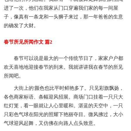
进了一次，他们在我家从门口穿遍我们家的每一间屋
子，像真有一条龙和一头狮子来过，那一年爸爸的生意
的确发了大财。
春节所见所闻作文 篇2
春节可以说是最大的一个传统节日了，家家户户都
欢天喜地地迎接春节的到来。我就讲讲我在春节的所见
所闻吧。
大街上的'颜色也比平时鲜艳多了。只见彩旗飘扬，
各色商家标语、条幅迎风招展。商场门口挂着一只只大
红灯笼，看一眼就让人心里暖和。湛蓝的天空中，一只
只彩色气球在阳光的照耀下艳丽夺目。微风拂过，大小
气球迎风起舞，又仿佛在向路人点头致意。