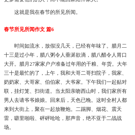
这就是我在春节的所见所闻。
春节所见所闻作文 篇6
时间如流水，放假没几天，已经有年味了。腊月二
十三是过小年，腊八粥令人垂涎欲滴，腊八醋令人胃口
大开。腊月27家家户户准备过年用的干粮、年货。大年
三十是最忙的了，上午，我和大哥二哥扫院子，我家、
奶奶家、大哥家、伯伯家、大爷家。下午我们一起贴对
联，挂灯笼、扫街道。当太阳亲吻西山时，我们家所有
男人去请爷爷娘娘。回来后，天色已晚。这时全村人都
来到大街上，聚在一起放鞭炮。二踢脚、烟花、震天
雷，噼里啪啦、砰砰呛呛，那声音，绝不亚于二战战
场。