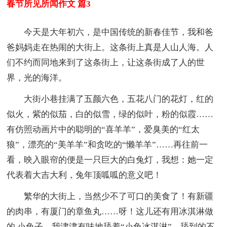
春节所见所闻作文 篇3
今天是大年初六，是中国传统的新春佳节，我和爸
爸妈妈走在热闹的大街上。这条街上真是人山人海。人
们不约而同地来到了这条街上，让这条街成了人的世
界，光的海洋。
大街小巷挂满了五颜六色，五花八门的花灯，红的
似火，紫的似茄，白的似雪，绿的似叶，粉的似霞……
有仿照动画片中的聪明的“喜羊羊”，爱臭美的“红太
狼”，漂亮的“美羊羊”和贪吃的“懒羊羊”……再往前一
看，映入眼帘的便是一只巨大的白兔灯，我想：她一定
代表着大吉大利，兔年顶呱呱的意义吧！
繁华的大街上，当然少不了可口的美食了！有新疆
的肉串，有厦门的章鱼丸……呀！这儿还有用冰淇淋做
的.小兔子。我津津有味地舔着“小兔冰淇淋”，舔到的不