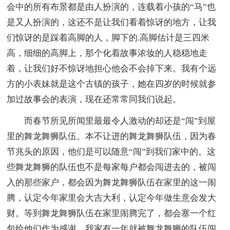
会中的所有布景都是由人扮演的，连载着小孩的“马”也
是又人扮演的，这还不是让我们看着惊讶的地方，让我
们惊讶的是踩着高脚的人，脚下的.高脚估计是三四米
高，细细的高脚上，那个化着故事浓妆的人稳稳地走
着，让我们好不惊讶地担心他会不会掉下来。我有个远
方的小表妹就是这个古镇的孩子，她在四岁的时候就参
加过故事会的表演，现在还常常同我们说起。
而春节所见所闻里最最令人激动的却还是“闯”到屋
里的舞龙舞狮队伍。本不让进的舞龙舞狮队伍，因为春
节兆头的原因，他们是可以随意“闯”到我们家中的。这
些舞龙舞狮的队伍也不是每家每户都会闯进去的，被闯
入的那些家户，都会因为舞龙舞狮队伍在家里的这一闹
腾，认定今年家里会大吉大利，认定今年做生意会发大
财。等到舞龙舞狮队伍在家里闹腾完了，都会塞一个红
包给他们作为感谢。我家有一年就被舞龙舞狮的队伍闯